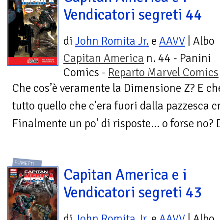
Vendicatori segreti 44
di
John Romita Jr.
e
AAVV
| Albo
Capitan America
n. 44 - Panini
Comics -
Reparto Marvel Comics
Che cos’è veramente la Dimensione Z? E che 
tutto quello che c’era fuori dalla pazzesca c
Finalmente un po’ di risposte… o forse no? 
FUMETTI
Capitan America e i
Vendicatori segreti 43
di
John Romita Jr.
e
AAVV
| Albo