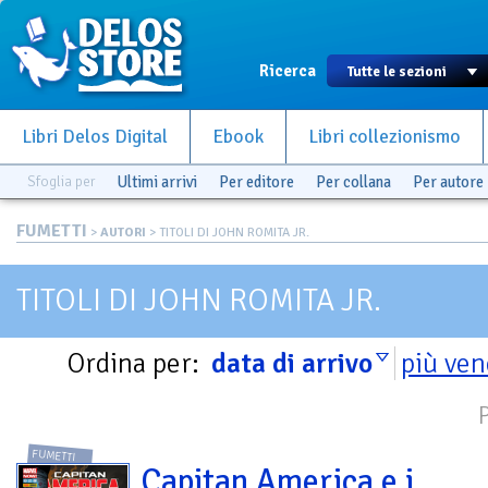
Ricerca
Libri Delos Digital
Ebook
Libri collezionismo
Sfoglia per
Ultimi arrivi
Per editore
Per collana
Per autore
FUMETTI
>
AUTORI
> TITOLI DI JOHN ROMITA JR.
TITOLI DI JOHN ROMITA JR.
Ordina per:
data di arrivo
più ven
FUMETTI
Capitan America e i