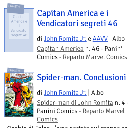
FUMETTI
Capitan America e i
Capitan
Vendicatori segreti 46
America e
i
Vendicatori
segreti 46
di
John Romita Jr.
e
AAVV
| Albo
Capitan America
n. 46 - Panini
Comics -
Reparto Marvel Comics
FUMETTI
Spider-man. Conclusioni
di
John Romita Jr.
| Albo
Spider-man di John Romita
n. 4 
Panini Comics -
Reparto Marvel
Comics