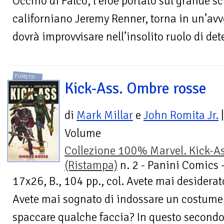
Occhio di Falco, l’eroe portato sul grande s
californiano Jeremy Renner, torna in un’avve
dovrà improvvisare nell’insolito ruolo di dete
FUMETTI
Kick-Ass. Ombre rosse
di
Mark Millar
e
John Romita Jr.
|
Volume
Collezione 100% Marvel. Kick-A
(Ristampa)
n. 2 - Panini Comics 
17x26, B., 104 pp., col. Avete mai desiderat
Avete mai sognato di indossare un costume
spaccare qualche faccia? In questo secondo