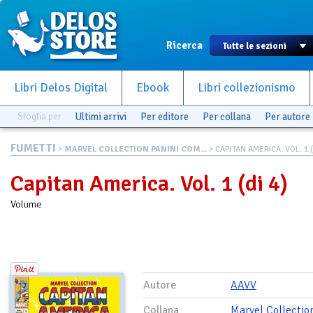
Ricerca
Libri Delos Digital
Ebook
Libri collezionismo
Sfoglia per
Ultimi arrivi
Per editore
Per collana
Per autore
FUMETTI
>
MARVEL COLLECTION PANINI COM...
> CAPITAN AMERICA. VOL. 1 (
Capitan America. Vol. 1 (di 4)
Volume
Autore
AAVV
Collana
Marvel Collectio