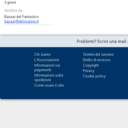
3 giorni
Venduto da
Bazaar del Fantastico
bazaar@delosstore.it
Problemi? Scrivi una mail
Chi siamo
Termini del servizio
L'Associazione
Diritto di recesso
Informazioni sui
Copyright
pagamenti
Privacy
Informazioni sulle
Cookie policy
spedizioni
Come usare il sito