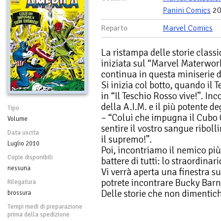
Panini Comics
20
Reparto
Marvel Comics
La ristampa delle storie classi
iniziata sul “Marvel Materwor
continua in questa miniserie d
Si inizia col botto, quando il T
in “Il Teschio Rosso vive!”. Inc
della A.I.M. e il più potente deg
Tipo
– “Colui che impugna il Cubo 
Volume
sentire il vostro sangue riboll
Data uscita
il supremo!”.
Luglio 2010
Poi, incontriamo il nemico più 
Copie disponibili
battere di tutti: lo straordinar
nessuna
Vi verrà aperta una finestra s
potrete incontrare Bucky Barne
Rilegatura
Delle storie che non dimentich
brossura
Tempi medi di preparazione
prima della spedizione