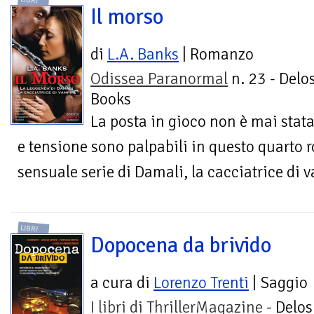
LIBRI
Il morso
di
L.A. Banks
| Romanzo
Odissea Paranormal
n. 23 - Delo
Books
La posta in gioco non è mai stat
e tensione sono palpabili in questo quarto
sensuale serie di Damali, la cacciatrice di 
LIBRI
Dopocena da brivido
a cura di
Lorenzo Trenti
| Saggio
I libri di ThrillerMagazine
- Delos