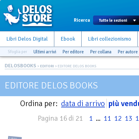
Ricerca
Libri Delos Digital
Ebook
Libri collezionismo
Sfoglia per
Ultimi arrivi
Per editore
Per collana
Per autore
DELOSBOOKS
>
EDITORI
> EDITORE DELOS BOOKS
EDITORE DELOS BOOKS
Ordina per:
data di arrivo
più vend
Pagina 16 di 21
1
...
11
12
13
1