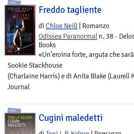
LIBRI
Freddo tagliente
di
Chloe Neill
| Romanzo
Odissea Paranormal
n. 38 - Delo
Books
«Un’eroina forte, arguta che sarà
Sookie Stackhouse
(Charlaine Harris) e di Anita Blake (Laurell 
Journal
LIBRI
Cugini maledetti
di
Toni L.P. Kelner
| Romanzo