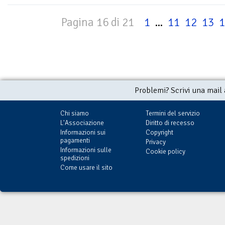
Pagina 16 di 21
1
...
11
12
13
1
Problemi? Scrivi una mail
Chi siamo
Termini del servizio
L'Associazione
Diritto di recesso
Informazioni sui
Copyright
pagamenti
Privacy
Informazioni sulle
Cookie policy
spedizioni
Come usare il sito