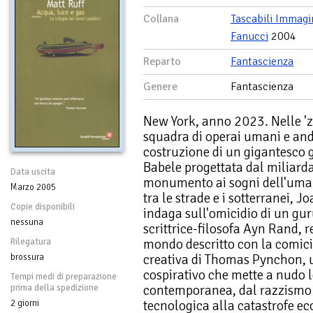
Collana
Tascabili Immagi
Fanucci
2004
Reparto
Fantascienza
Genere
Fantascienza
New York, anno 2023. Nelle 'zo
squadra di operai umani e and
costruzione di un gigantesco g
Babele progettata dal miliard
Data uscita
monumento ai sogni dell'umani
Marzo 2005
tra le strade e i sotterranei, J
Copie disponibili
indaga sull'omicidio di un guru
nessuna
scrittrice-filosofa Ayn Rand, 
mondo descritto con la comicit
Rilegatura
creativa di Thomas Pynchon,
brossura
cospirativo che mette a nudo le
Tempi medi di preparazione
contemporanea, dal razzismo a
prima della spedizione
tecnologica alla catastrofe ec
2 giorni