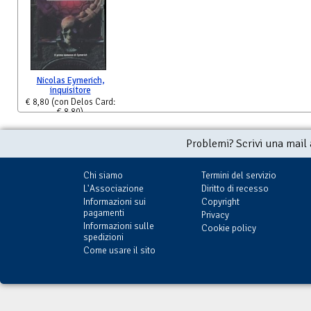
Nicolas Eymerich,
inquisitore
€ 8,80
(con Delos Card:
€ 8,80)
Problemi? Scrivi una mail
Chi siamo
Termini del servizio
L'Associazione
Diritto di recesso
Informazioni sui
Copyright
pagamenti
Privacy
Informazioni sulle
Cookie policy
spedizioni
Come usare il sito