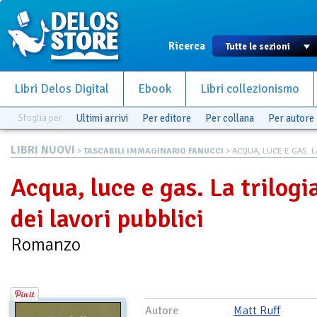
Ricerca
Libri Delos Digital
Ebook
Libri collezionismo
Sfoglia per
Ultimi arrivi
Per editore
Per collana
Per autore
LIBRI NUOVI
>
TASCABILI IMMAGINARIO FANUCCI
> ACQUA, LUCE E GAS. LA
Acqua, luce e gas. La trilogi
dei lavori pubblici
Romanzo
Autore
Matt Ruff