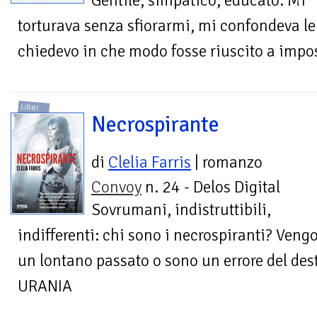
Gentile, simpatico, educato. Mi
torturava senza sfiorarmi, mi confondeva le
chiedevo in che modo fosse riuscito a impos
LIBRI
Necrospirante
di
Clelia Farris
| romanzo
Convoy
n. 24 - Delos Digital
Sovrumani, indistruttibili,
indifferenti: chi sono i necrospiranti? Ven
un lontano passato o sono un errore del d
URANIA