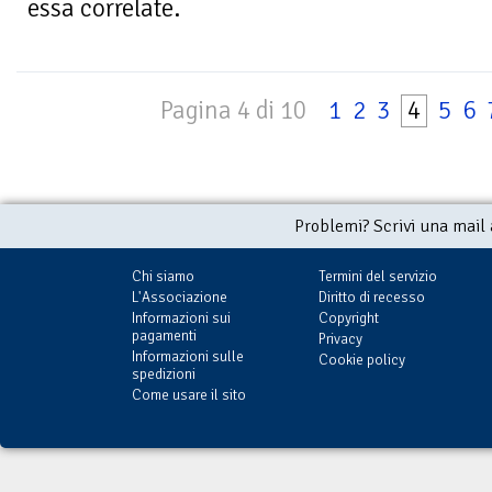
essa correlate.
Pagina 4 di 10
1
2
3
4
5
6
Problemi? Scrivi una mail
Chi siamo
Termini del servizio
L'Associazione
Diritto di recesso
Informazioni sui
Copyright
pagamenti
Privacy
Informazioni sulle
Cookie policy
spedizioni
Come usare il sito