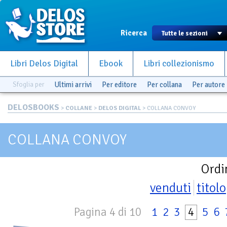
Ricerca
Libri Delos Digital
Ebook
Libri collezionismo
Sfoglia per
Ultimi arrivi
Per editore
Per collana
Per autore
DELOSBOOKS
>
COLLANE
>
DELOS DIGITAL
> COLLANA CONVOY
COLLANA CONVOY
Ordi
venduti
titolo
Pagina 4 di 10
1
2
3
4
5
6