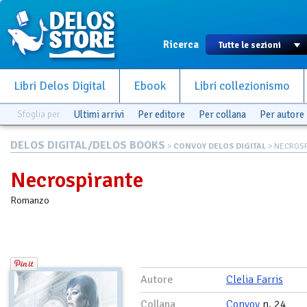
Ricerca
Libri Delos Digital
Ebook
Libri collezionismo
Sfoglia per
Ultimi arrivi
Per editore
Per collana
Per autore
DELOS DIGITAL/DELOS BOOKS
>
CONVOY DELOS DIGITAL
> NECROS
Necrospirante
Romanzo
Autore
Clelia Farris
Collana
Convoy
n. 24