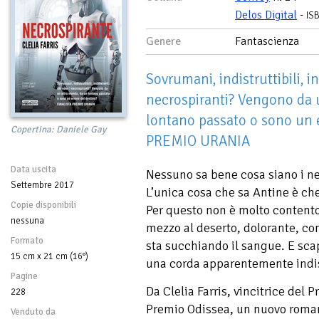
Delos Digital
-
IS
Genere
Fantascienza
Sovrumani, indistruttibili, in
necrospiranti? Vengono da 
lontano passato o sono un 
Copertina: Daniele Gay
PREMIO URANIA
Data uscita
Nessuno sa bene cosa siano i ne
Settembre 2017
L’unica cosa che sa Antine è che
Copie disponibili
Per questo non è molto contento 
nessuna
mezzo al deserto, dolorante, con
Formato
sta succhiando il sangue. E sc
15 cm x 21 cm (16°)
una corda apparentemente indist
Pagine
Da Clelia Farris, vincitrice del
228
Premio Odissea, un nuovo roman
Venduto da