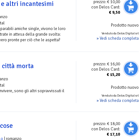
prezzo:
€ 10,00
e altri incantesimi
con Delos Card:
€
9,50
anzo
tal
Prodotto nuovo
eparabili amiche single, vivono le loro
Venduto da Delos Digital srl
trate in attesa della grande svolta:
» Vedi scheda completa
ero pronte per ciò che le aspetta?
prezzo:
€ 16,00
a città morta
con Delos Card:
€
15,20
anzo
tal
Prodotto nuovo
ivere, sono gli altri sopravvissuti il
Venduto da Delos Digital srl
» Vedi scheda completa
prezzo:
€ 18,00
 cose
con Delos Card:
€
17,10
lo
| romanzo