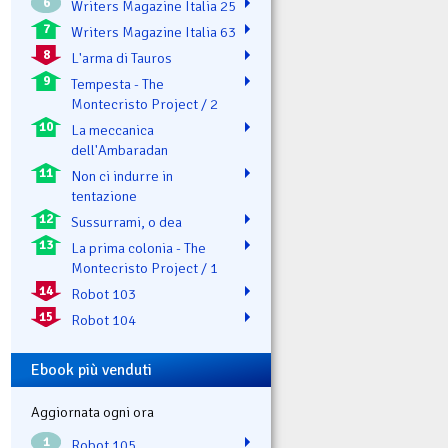
6
Writers Magazine Italia 25
7
Writers Magazine Italia 63
8
L'arma di Tauros
9
Tempesta - The
Montecristo Project / 2
10
La meccanica
dell'Ambaradan
11
Non ci indurre in
tentazione
12
Sussurrami, o dea
13
La prima colonia - The
Montecristo Project / 1
14
Robot 103
15
Robot 104
Ebook più venduti
Aggiornata ogni ora
1
Robot 105