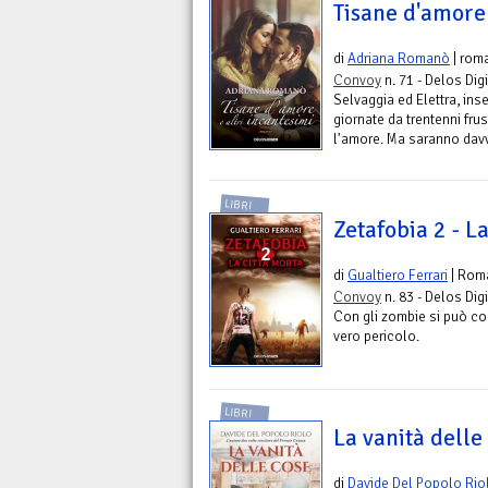
Tisane d'amore 
di
Adriana Romanò
| rom
Convoy
n. 71 - Delos Digi
Selvaggia ed Elettra, ins
giornate da trentenni frus
l'amore. Ma saranno davv
LIBRI
Zetafobia 2 - L
di
Gualtiero Ferrari
| Rom
Convoy
n. 83 - Delos Digi
Con gli zombie si può conv
vero pericolo.
LIBRI
La vanità delle
di
Davide Del Popolo Rio