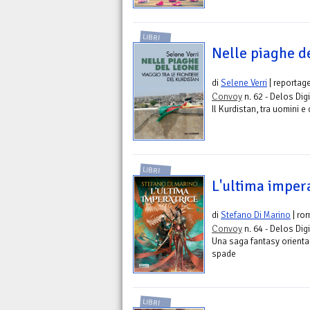
LIBRI
Nelle piaghe d
di
Selene Verri
| reportag
Convoy
n. 62 - Delos Digi
Il Kurdistan, tra uomini 
LIBRI
L'ultima imper
di
Stefano Di Marino
| ro
Convoy
n. 64 - Delos Digi
Una saga fantasy oriental
spade
LIBRI