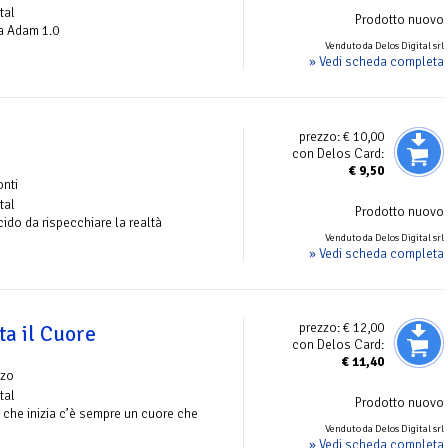
tal
Prodotto nuovo
gia Adam 1.0
Venduto da Delos Digital srl
» Vedi scheda completa
prezzo:
€ 10,00
con Delos Card:
€
9,50
onti
tal
Prodotto nuovo
ido da rispecchiare la realtà
Venduto da Delos Digital srl
» Vedi scheda completa
prezzo:
€ 12,00
ta il Cuore
con Delos Card:
€
11,40
nzo
tal
Prodotto nuovo
 che inizia c’è sempre un cuore che
Venduto da Delos Digital srl
» Vedi scheda completa