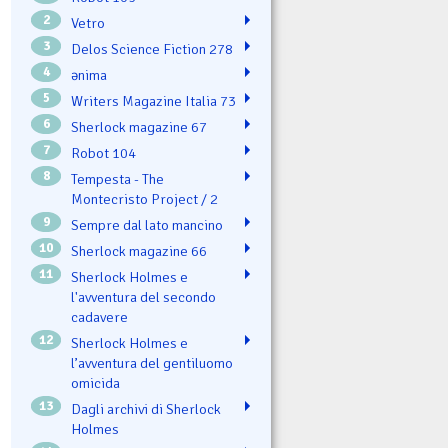
2
Vetro
3
Delos Science Fiction 278
4
ənima
5
Writers Magazine Italia 73
6
Sherlock magazine 67
7
Robot 104
8
Tempesta - The
Montecristo Project / 2
9
Sempre dal lato mancino
10
Sherlock magazine 66
11
Sherlock Holmes e
l'avventura del secondo
cadavere
12
Sherlock Holmes e
l’avventura del gentiluomo
omicida
13
Dagli archivi di Sherlock
Holmes