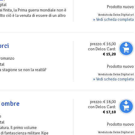
gital
Prodotto nuovo
 finita, la Prima guerra mondiale non è
Venduto da Delos Digital srl
tto ciò è la venuta di essere di un altro
» Vedi scheda completa
prezzo:
€ 16,00
orci
con Delos Card:
€
15,20
 romanzo
tal
Prodotto nuovo
la stagione se non la realtà?
Venduto da Delos Digital srl
» Vedi scheda completa
prezzo:
€ 18,00
e ombre
con Delos Card:
€
17,10
o
tal
Prodotto nuovo
atura. Il primo volume
Venduto da Delos Digital srl
di fantascienza militare Xipe