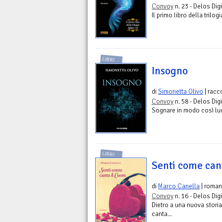
Convoy
n. 23 - Delos Digi
Il primo libro della trilo
LIBRI
Insogno
di
Simonetta Olivo
| racc
Convoy
n. 58 - Delos Digi
Sognare in modo così luc
LIBRI
Senti come can
di
Marco Canella
| roma
Convoy
n. 16 - Delos Digi
Dietro a una nuova storia
canta...