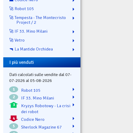
🚀 Robot 105
🚀 Tempesta - The Montecristo
Project / 2
🚀 IF 33. Mino Milani
🚀 Vetro
🔫 La Mantide Orchidea
I più venduti
Dati calcolati sulle vendite dal 07-
07-2026 al 05-08-2026
1
Robot 105
2
IF 33. Mino Milani
3
Kryzys Robotowy - La crisi
dei robot
4
Codice Nero
5
Sherlock Magazine 67