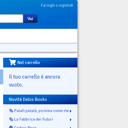
Fai login o registrati
Vai
Nel carrello
Il tuo carrello è ancora
vuoto.
Novità Delos Books
🗞️ Patatì patatà, picinina come me
🗞️ La Fabbrica dei Futuri
👻 Codice Nero