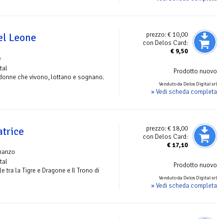
prezzo:
€ 10,00
el Leone
con Delos Card:
€
9,50
e
tal
Prodotto nuovo
e donne che vivono, lottano e sognano.
Venduto da Delos Digital srl
» Vedi scheda completa
prezzo:
€ 18,00
atrice
con Delos Card:
€
17,10
manzo
tal
Prodotto nuovo
e tra la Tigre e Dragone e Il Trono di
Venduto da Delos Digital srl
» Vedi scheda completa