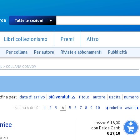
rca
Libri collezionismo
Premi
Altro
Per collana
Per autore
Riviste e abbonamenti
Pubblicità
AL
> COLLANA CONVOY
dina per:
data di arrivo
più venduti
titolo
autore
uscita
numero
Pagina 4 di 10
1
2
3
4
5
6
7
8
9
10
indietro
avanti
prezzo:
€ 18,00
nice
con Delos Card:
€
17,10
anzo