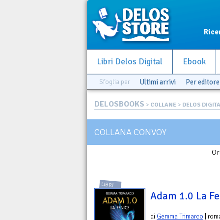
Rice
Libri Delos Digital
Ebook
Sfoglia per
Ultimi arrivi
Per editore
DELOSBOOKS
>
COLLANE
>
DELOS DIGIT
COLLANA CONVOY
Or
LIBRI
Adam 1.0 La Fe
di
Gemma Trimarco
| rom