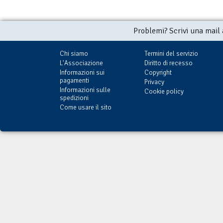
Problemi? Scrivi una mail
Chi siamo
Termini del servizio
L'Associazione
Diritto di recesso
Informazioni sui
Copyright
pagamenti
Privacy
Informazioni sulle
Cookie policy
spedizioni
Come usare il sito