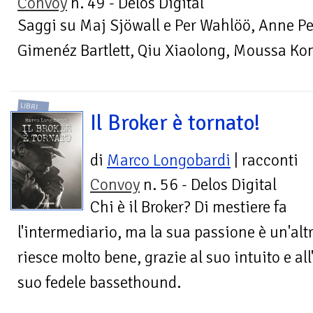
Convoy
n. 49 - Delos Digital
Saggi su Maj Sjöwall e Per Wahlöö, Anne Per
Gimenéz Bartlett, Qiu Xiaolong, Moussa Ko
LIBRI
Il Broker è tornato!
di
Marco Longobardi
| racconti
Convoy
n. 56 - Delos Digital
Chi è il Broker? Di mestiere fa
l'intermediario, ma la sua passione è un'altra
riesce molto bene, grazie al suo intuito e all
suo fedele bassethound.