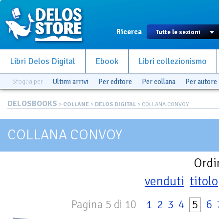
Ricerca
Libri Delos Digital
Ebook
Libri collezionismo
Sfoglia per
Ultimi arrivi
Per editore
Per collana
Per autore
DELOSBOOKS
>
COLLANE
>
DELOS DIGITAL
> COLLANA CONVOY
COLLANA CONVOY
Ordi
venduti
titolo
Pagina 5 di 10
1
2
3
4
5
6