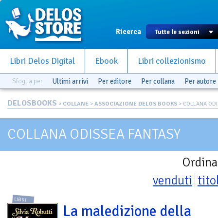
Ricerca
Libri Delos Digital
Ebook
Libri collezionismo
Sfoglia per
Ultimi arrivi
Per editore
Per collana
Per autore
DELOSBOOKS
>
COLLANE
>
ASSOCIAZIONE DELOS BOOKS
> COLLANA ODI
COLLANA ODISSEA FANTASY
Ordina
venduti
tito
LIBRI
La maledizione della