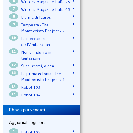
6
Writers Magazine Italia 25
7
Writers Magazine Italia 63
8
L'arma di Tauros
9
Tempesta - The
Montecristo Project / 2
10
La meccanica
dell'Ambaradan
11
Non ci indurre in
tentazione
12
Sussurrami, o dea
13
La prima colonia - The
Montecristo Project / 1
14
Robot 103
15
Robot 104
Ebook più venduti
Aggiornata ogni ora
1
Robot 105