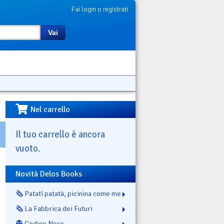
Fai login o registrati
Vai
Nel carrello
Il tuo carrello è ancora
vuoto.
Novità Delos Books
🗞️ Patatì patatà, picinina come me
🗞️ La Fabbrica dei Futuri
👻 Codice Nero