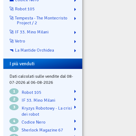
🚀 Robot 105
🚀 Tempesta - The Montecristo
Project / 2
🚀 IF 33. Mino Milani
🚀 Vetro
🔫 La Mantide Orchidea
I più venduti
Dati calcolati sulle vendite dal 08-
07-2026 al 06-08-2026
1
Robot 105
2
IF 33. Mino Milani
3
Kryzys Robotowy - La crisi
dei robot
4
Codice Nero
5
Sherlock Magazine 67