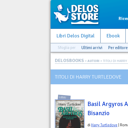
Rice
Libri Delos Digital
Ebook
Sfoglia per
Ultimi arrivi
Per editore
DELOSBOOKS
>
AUTORI
> TITOLI DI HARR
TITOLI DI HARRY TURTLEDOVE
LIBRI
Basil Argyros A
Bisanzio
di
Harry Turtledove
| Rom