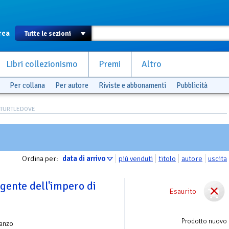
rca
Libri collezionismo
Premi
Altro
Per collana
Per autore
Riviste e abbonamenti
Pubblicità
Y TURTLEDOVE
Ordina per:
data di arrivo
più venduti
titolo
autore
uscita
gente dell'impero di
Esaurito
Prodotto nuovo
anzo