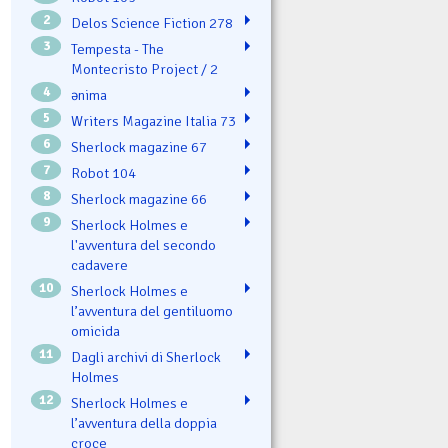
2
Delos Science Fiction 278
3
Tempesta - The
Montecristo Project / 2
4
ənima
5
Writers Magazine Italia 73
6
Sherlock magazine 67
7
Robot 104
8
Sherlock magazine 66
9
Sherlock Holmes e
l'avventura del secondo
cadavere
10
Sherlock Holmes e
l’avventura del gentiluomo
omicida
11
Dagli archivi di Sherlock
Holmes
12
Sherlock Holmes e
l’avventura della doppia
croce