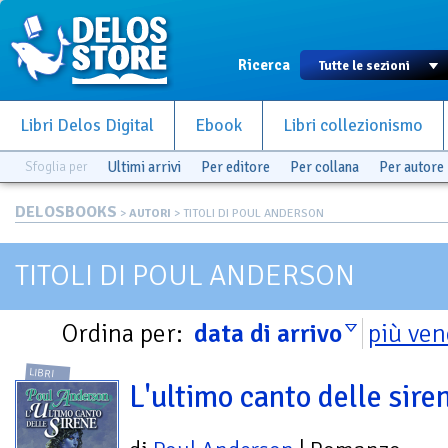
Ricerca
Libri Delos Digital
Ebook
Libri collezionismo
Sfoglia per
Ultimi arrivi
Per editore
Per collana
Per autore
DELOSBOOKS
>
AUTORI
> TITOLI DI POUL ANDERSON
TITOLI DI POUL ANDERSON
Ordina per:
data di arrivo
più ven
LIBRI
L'ultimo canto delle sire