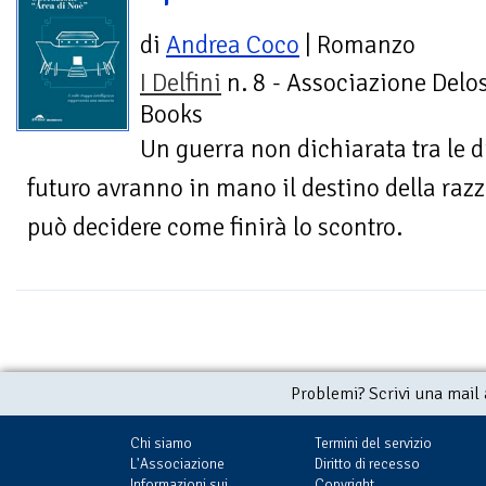
di
Andrea Coco
| Romanzo
I Delfini
n. 8 - Associazione Delo
Books
Un guerra non dichiarata tra le 
futuro avranno in mano il destino della ra
può decidere come finirà lo scontro.
Problemi? Scrivi una mail
Chi siamo
Termini del servizio
L'Associazione
Diritto di recesso
Informazioni sui
Copyright