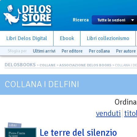
Ricerca
Libri Delos Digital
Ebook
Libri collezionismo
Sfoglia per
Ultimi arrivi
Per editore
Per collana
Per autore
DELOSBOOKS
>
COLLANE
>
ASSOCIAZIONE DELOS BOOKS
> COLLANA I DE
COLLANA I DELFINI
Ordina
venduti
tito
LIBRI
Le terre del silenzio