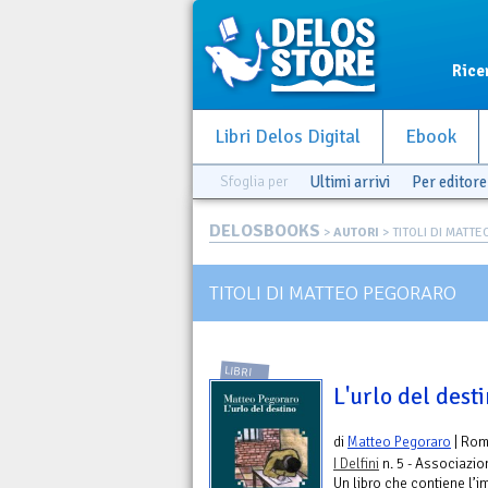
Rice
Libri Delos Digital
Ebook
Sfoglia per
Ultimi arrivi
Per editore
DELOSBOOKS
>
AUTORI
> TITOLI DI MATT
TITOLI DI MATTEO PEGORARO
LIBRI
L'urlo del dest
di
Matteo Pegoraro
| Ro
I Delfini
n. 5 - Associazi
Un libro che contiene l’i