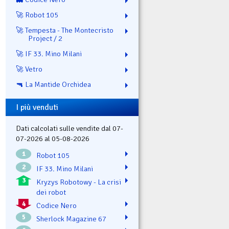
🚀 Robot 105
🚀 Tempesta - The Montecristo
Project / 2
🚀 IF 33. Mino Milani
🚀 Vetro
🔫 La Mantide Orchidea
I più venduti
Dati calcolati sulle vendite dal 07-
07-2026 al 05-08-2026
1
Robot 105
2
IF 33. Mino Milani
3
Kryzys Robotowy - La crisi
dei robot
4
Codice Nero
5
Sherlock Magazine 67