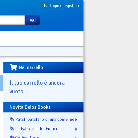
Fai login o registrati
Vai
Nel carrello
Il tuo carrello è ancora
vuoto.
Novità Delos Books
🗞️ Patatì patatà, picinina come me
🗞️ La Fabbrica dei Futuri
👻 Codice Nero