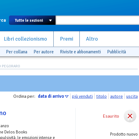
rca
Libri collezionismo
Premi
Altro
Per collana
Per autore
Riviste e abbonamenti
Pubblicità
EO PEGORARO
Ordina per:
data di arrivo
più venduti
titolo
autore
uscita
ino
Esaurito
manzo
one Delos Books
Prodotto nuovo
mpulsività, le emozioni intense e