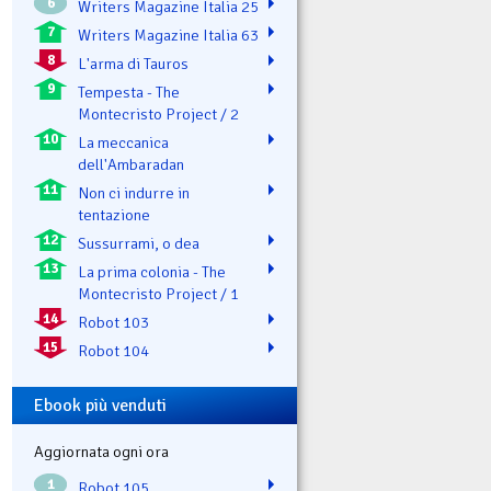
6
Writers Magazine Italia 25
7
Writers Magazine Italia 63
8
L'arma di Tauros
9
Tempesta - The
Montecristo Project / 2
10
La meccanica
dell'Ambaradan
11
Non ci indurre in
tentazione
12
Sussurrami, o dea
13
La prima colonia - The
Montecristo Project / 1
14
Robot 103
15
Robot 104
Ebook più venduti
Aggiornata ogni ora
1
Robot 105