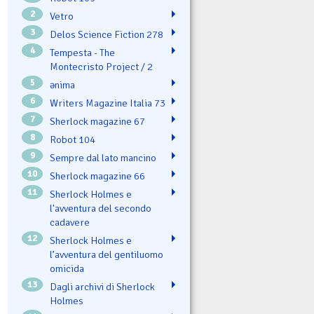
2
Vetro
3
Delos Science Fiction 278
4
Tempesta - The
Montecristo Project / 2
5
ənima
6
Writers Magazine Italia 73
7
Sherlock magazine 67
8
Robot 104
9
Sempre dal lato mancino
10
Sherlock magazine 66
11
Sherlock Holmes e
l'avventura del secondo
cadavere
12
Sherlock Holmes e
l’avventura del gentiluomo
omicida
13
Dagli archivi di Sherlock
Holmes