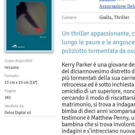
Associazione Del
Genere
Giallo, Thriller
Un thriller appassionante, 
lungo le paure e le angosce
poliziotto tormentata da osc
Copie disponibili
Kerry Parker è una giovane det
nessuna
del diciannovesimo distretto d
Formato
più tormentati della sua carrier
13 cm x 19 cm (16°)
retrocessa ed è sotto inchiesta
omicidio di un superiore, non
Pagine
cercando il modo di riscattarsi
282
matrimonio, si trova a indaga
Venduto da
bimba di dieci anni scomparsa 
Delos Digital srl
testimone è Matthew Penny, u
bambina che si trova involont
indagini e s’intrecciano nuova