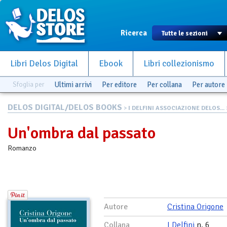
Ricerca
Libri Delos Digital
Ebook
Libri collezionismo
Sfoglia per
Ultimi arrivi
Per editore
Per collana
Per autore
DELOS DIGITAL/DELOS BOOKS
>
I DELFINI ASSOCIAZIONE DELOS...
Un'ombra dal passato
Romanzo
Autore
Cristina Origone
Collana
I Delfini
n. 6