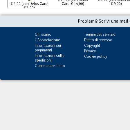
€ 4,00
(con Delos Card:
Card: € 14,00)
€ 9,00)
€ 4,00)
Problemi? Scrivi una mail
Chi siamo
Termini del servizio
L'Associazione
Diritto di recesso
Informazioni sui
Copyright
pagamenti
Privacy
Informazioni sulle
Cookie policy
spedizioni
Come usare il sito