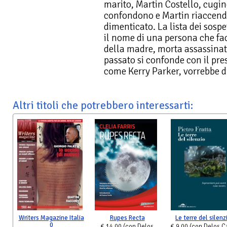
marito, Martin Costello, cugin
confondono e Martin riaccende
dimenticato. La lista dei sos
il nome di una persona che fac
della madre, morta assassinata
passato si confonde con il pre
come Kerry Parker, vorrebbe d
Altri titoli che potrebbero interessarti:
Writers Magazine Italia
Rupes Recta
Le terre del silenz
0
€ 14,00
(con Delos
€ 9,00
(con Delos C