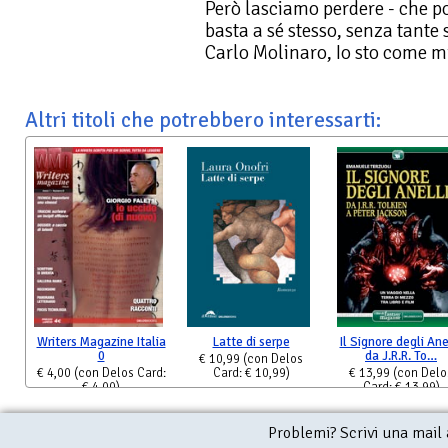
Però lasciamo perdere - che poi
basta a sé stesso, senza tante
Carlo Molinaro, Io sto come m
Altri titoli che potrebbero interessarti:
Writers Magazine Italia
Latte di serpe
Il Signore degli Anel
0
da J.R.R. To…
€ 10,99
(con Delos
€ 4,00
(con Delos Card:
Card: € 10,99)
€ 13,99
(con Delo
€ 4,00)
Card: € 13,99)
Problemi? Scrivi una mail