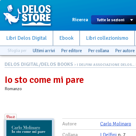
Ricerca
Libri Delos Digital
Ebook
Libri collezionismo
Sfoglia per
Ultimi arrivi
Per editore
Per collana
Per autore
DELOS DIGITAL/DELOS BOOKS
>
I DELFINI ASSOCIAZIONE DELOS...
Io sto come mi pare
Romanzo
Autore
Carlo Molinaro
Collana
I Delfini
n. 7