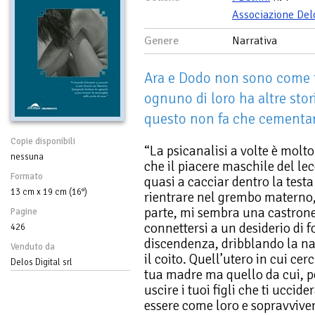
Associazione Del
Genere
Narrativa
Ara e Dodo non sono come tu
ognuno di loro ha altre stori
questo non fa che cementare
Copie disponibili
“La psicanalisi a volte è molt
nessuna
che il piacere maschile del le
Formato
quasi a cacciar dentro la testa
13 cm x 19 cm (16°)
rientrare nel grembo materno
parte, mi sembra una castroner
Pagine
connettersi a un desiderio di f
426
discendenza, dribblando la n
Venduto da
il coito. Quell’utero in cui cer
Delos Digital srl
tua madre ma quello da cui, 
uscire i tuoi figli che ti uccid
essere come loro e sopravvivert