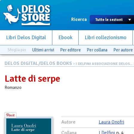
Ricerca
Libri Delos Digital
Ebook
Libri collezionismo
Sfoglia per
Ultimi arrivi
Per editore
Per collana
Per autore
DELOS DIGITAL/DELOS BOOKS
>
I DELFINI ASSOCIAZIONE DELOS...
Latte di serpe
Romanzo
Autore
Laura Onofri
Collana
I Delfini
n. 4