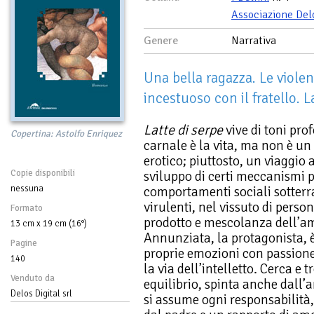
Associazione Del
Genere
Narrativa
Una bella ragazza. Le violen
incestuoso con il fratello. L
Latte di serpe
vive di toni pr
Copertina: Astolfo Enriquez
carnale è la vita, ma non è 
erotico; piuttosto, un viaggio 
Copie disponibili
sviluppo di certi meccanismi p
nessuna
comportamenti sociali sotter
virulenti, nel vissuto di pers
Formato
prodotto e mescolanza dell’am
13 cm x 19 cm (16°)
Annunziata, la protagonista, è
Pagine
proprie emozioni con passione
140
la via dell’intelletto. Cerca e 
Venduto da
equilibrio, spinta anche dall’a
Delos Digital srl
si assume ogni responsabilità,