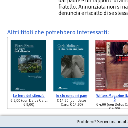
dal padre e un rapporto di amo
fratello. Annunziata non si na
denuncia e riscatto di se stess
Altri titoli che potrebbero interessarti:
Le terre del silenzio
Io sto come mi pare
Writers Magazine It
0
€ 9,00
(con Delos Card:
€ 14,90
(con Delos
€ 9,00)
Card: € 14,90)
€ 4,00
(con Delos C
€ 4,00)
Problemi? Scrivi una mail