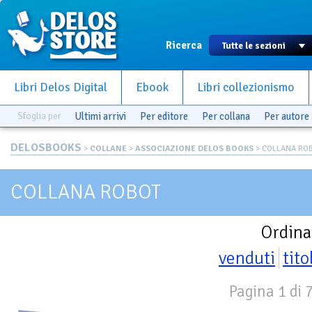
Ricerca
Libri Delos Digital
Ebook
Libri collezionismo
Sfoglia per
Ultimi arrivi
Per editore
Per collana
Per autore
DELOSBOOKS
>
COLLANE
>
ASSOCIAZIONE DELOS BOOKS
> COLLANA RO
COLLANA ROBOT
Ordina
venduti
tito
Pagina 1 di 