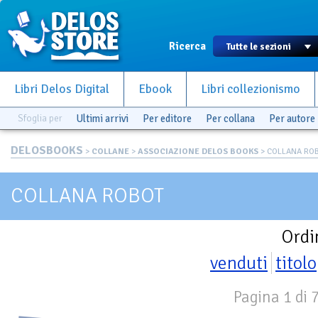
Ricerca
Libri Delos Digital
Ebook
Libri collezionismo
Sfoglia per
Ultimi arrivi
Per editore
Per collana
Per autore
DELOSBOOKS
>
COLLANE
>
ASSOCIAZIONE DELOS BOOKS
> COLLANA RO
COLLANA ROBOT
Ordi
venduti
titolo
Pagina 1 di 