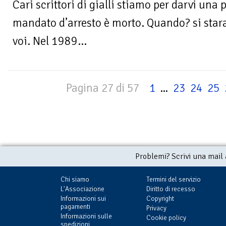
Cari scrittori di gialli stiamo per darvi una p
mandato d’arresto è morto. Quando? si star
voi. Nel 1989…
Pagina 27 di 57
1
...
23
24
25
Problemi? Scrivi una mail
Chi siamo
Termini del servizio
L'Associazione
Diritto di recesso
Informazioni sui
Copyright
pagamenti
Privacy
Informazioni sulle
Cookie policy
spedizioni