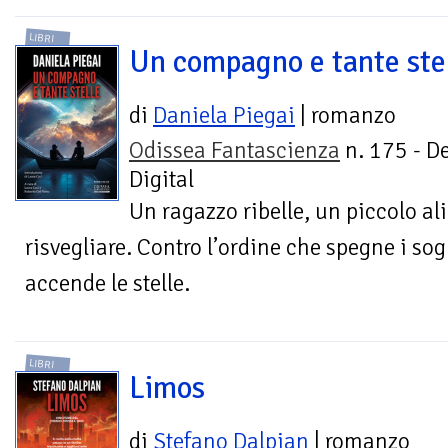
LIBRI
Un compagno e tante ste
di
Daniela Piegai
| romanzo
Odissea Fantascienza
n. 175 - D
Digital
Un ragazzo ribelle, un piccolo al
risvegliare. Contro l’ordine che spegne i so
accende le stelle.
LIBRI
Limos
di
Stefano Dalpian
| romanzo