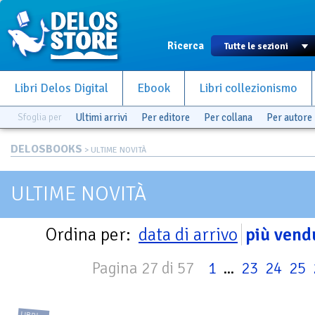
Ricerca
Libri Delos Digital
Ebook
Libri collezionismo
Sfoglia per
Ultimi arrivi
Per editore
Per collana
Per autore
DELOSBOOKS
> ULTIME NOVITÀ
ULTIME NOVITÀ
Ordina per:
data di arrivo
più vend
Pagina 27 di 57
1
...
23
24
25