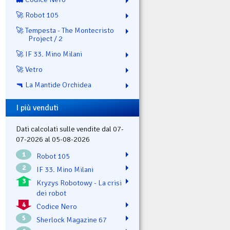
🚀 Robot 105
🚀 Tempesta - The Montecristo
Project / 2
🚀 IF 33. Mino Milani
🚀 Vetro
🔫 La Mantide Orchidea
I più venduti
Dati calcolati sulle vendite dal 07-
07-2026 al 05-08-2026
1
Robot 105
2
IF 33. Mino Milani
3
Kryzys Robotowy - La crisi
dei robot
4
Codice Nero
5
Sherlock Magazine 67