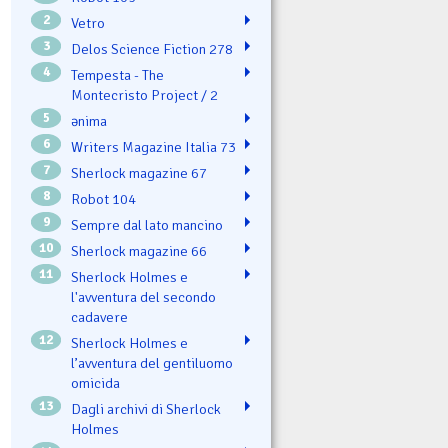
2
Vetro
3
Delos Science Fiction 278
4
Tempesta - The
Montecristo Project / 2
5
ənima
6
Writers Magazine Italia 73
7
Sherlock magazine 67
8
Robot 104
9
Sempre dal lato mancino
10
Sherlock magazine 66
11
Sherlock Holmes e
l'avventura del secondo
cadavere
12
Sherlock Holmes e
l’avventura del gentiluomo
omicida
13
Dagli archivi di Sherlock
Holmes