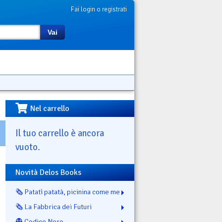
Fai login o registrati
Vai
Nel carrello
Il tuo carrello è ancora
vuoto.
Novità Delos Books
🗞️ Patatì patatà, picinina come me
🗞️ La Fabbrica dei Futuri
👻 Codice Nero