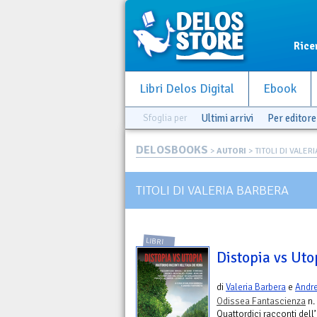
Rice
Libri Delos Digital
Ebook
Sfoglia per
Ultimi arrivi
Per editore
DELOSBOOKS
>
AUTORI
> TITOLI DI VALER
TITOLI DI VALERIA BARBERA
LIBRI
Distopia vs Uto
di
Valeria Barbera
e
Andre
Odissea Fantascienza
n.
Quattordici racconti dell’