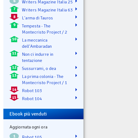
6
Writers Magazine Italia 25
7
Writers Magazine Italia 63
8
L'arma di Tauros
9
Tempesta - The
Montecristo Project / 2
10
La meccanica
dell'Ambaradan
11
Non ci indurre in
tentazione
12
Sussurrami, o dea
13
La prima colonia - The
Montecristo Project / 1
14
Robot 103
15
Robot 104
Ebook più venduti
Aggiornata ogni ora
1
Robot 105