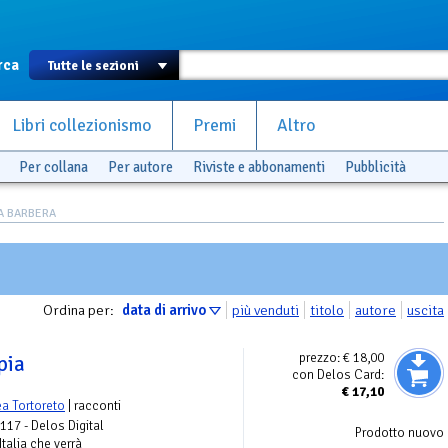
rca
Libri collezionismo
Premi
Altro
Per collana
Per autore
Riviste e abbonamenti
Pubblicità
IA BARBERA
Ordina per:
data di arrivo
più venduti
titolo
autore
uscita
prezzo:
€ 18,00
pia
con Delos Card:
€
17,10
a Tortoreto
| racconti
 117 - Delos Digital
Prodotto nuovo
Italia che verrà