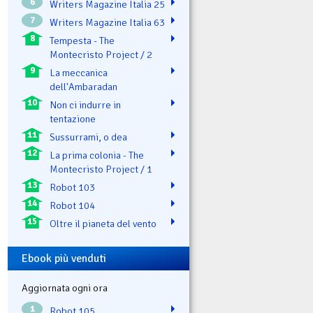
6
Writers Magazine Italia 25
7
Writers Magazine Italia 63
8
Tempesta - The
Montecristo Project / 2
9
La meccanica
dell'Ambaradan
10
Non ci indurre in
tentazione
11
Sussurrami, o dea
12
La prima colonia - The
Montecristo Project / 1
13
Robot 103
14
Robot 104
15
Oltre il pianeta del vento
Ebook più venduti
Aggiornata ogni ora
1
Robot 105