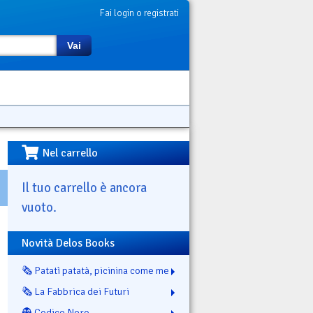
Fai login o registrati
Vai
Nel carrello
Il tuo carrello è ancora
vuoto.
Novità Delos Books
🗞️ Patatì patatà, picinina come me
🗞️ La Fabbrica dei Futuri
👻 Codice Nero