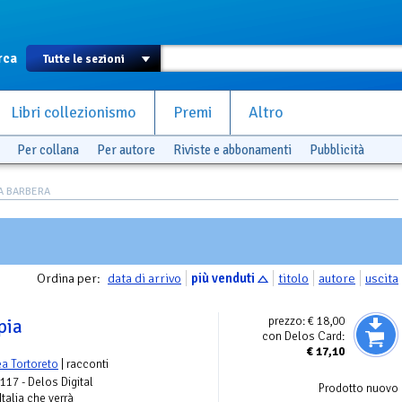
rca
Libri collezionismo
Premi
Altro
Per collana
Per autore
Riviste e abbonamenti
Pubblicità
IA BARBERA
Ordina per:
data di arrivo
più venduti
titolo
autore
uscita
prezzo:
€ 18,00
pia
con Delos Card:
€
17,10
a Tortoreto
| racconti
 117 - Delos Digital
Prodotto nuovo
Italia che verrà