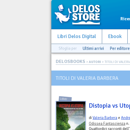
Rice
Libri Delos Digital
Ebook
Sfoglia per
Ultimi arrivi
Per editore
DELOSBOOKS
>
AUTORI
> TITOLI DI VALER
TITOLI DI VALERIA BARBERA
LIBRI
Distopia vs Uto
di
Valeria Barbera
e
Andre
Odissea Fantascienza
n.
Quattordici racconti dell’