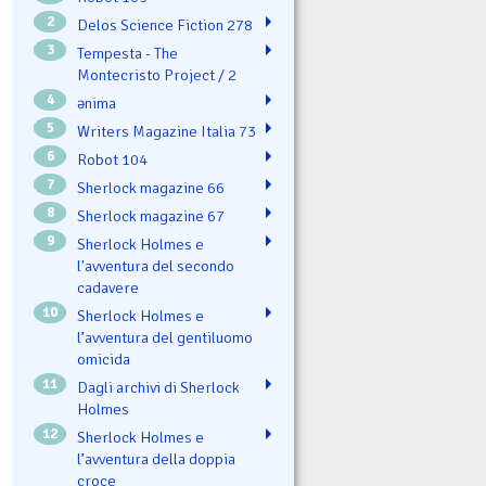
2
Delos Science Fiction 278
3
Tempesta - The
Montecristo Project / 2
4
ənima
5
Writers Magazine Italia 73
6
Robot 104
7
Sherlock magazine 66
8
Sherlock magazine 67
9
Sherlock Holmes e
l'avventura del secondo
cadavere
10
Sherlock Holmes e
l’avventura del gentiluomo
omicida
11
Dagli archivi di Sherlock
Holmes
12
Sherlock Holmes e
l’avventura della doppia
croce