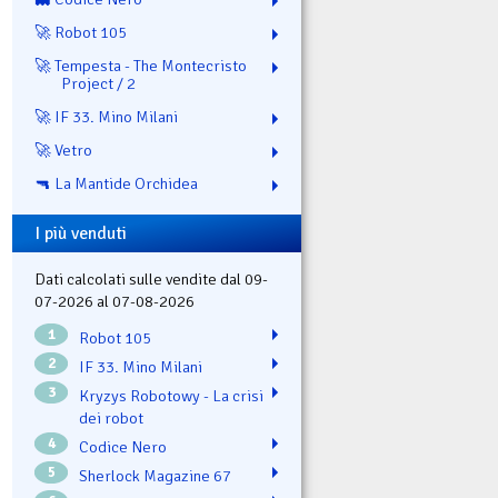
🚀 Robot 105
🚀 Tempesta - The Montecristo
Project / 2
🚀 IF 33. Mino Milani
🚀 Vetro
🔫 La Mantide Orchidea
I più venduti
Dati calcolati sulle vendite dal 09-
07-2026 al 07-08-2026
1
Robot 105
2
IF 33. Mino Milani
3
Kryzys Robotowy - La crisi
dei robot
4
Codice Nero
5
Sherlock Magazine 67