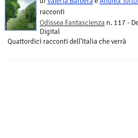
di
Valeria Barbera
e
Andrea Torto
racconti
Odissea Fantascienza
n. 117 - D
Digital
Quattordici racconti dell’Italia che verrà