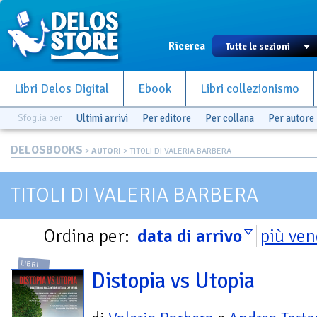
Ricerca
Libri Delos Digital
Ebook
Libri collezionismo
Sfoglia per
Ultimi arrivi
Per editore
Per collana
Per autore
DELOSBOOKS
>
AUTORI
> TITOLI DI VALERIA BARBERA
TITOLI DI VALERIA BARBERA
Ordina per:
data di arrivo
più ven
LIBRI
Distopia vs Utopia