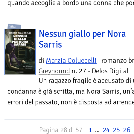
quando accoglie a bordo una donna che porta
LIBRI
Nessun giallo per Nora
Sarris
di
Marzia Coluccelli
| romanzo b
Greyhound
n. 27 - Delos Digital
Un ragazzo fragile è accusato di 
condanna è già scritta, ma Nora Sarris, un
errori del passato, non è disposta ad arrende
Pagina 28 di 57
1
...
24
25
26