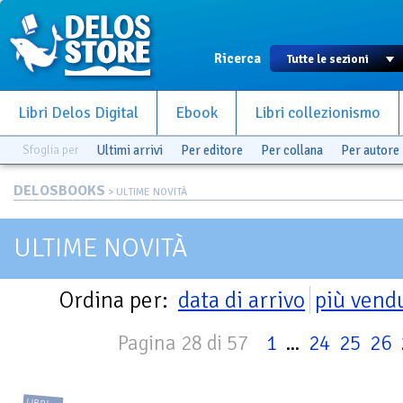
Ricerca
Libri Delos Digital
Ebook
Libri collezionismo
Sfoglia per
Ultimi arrivi
Per editore
Per collana
Per autore
DELOSBOOKS
> ULTIME NOVITÀ
ULTIME NOVITÀ
Ordina per:
data di arrivo
più vend
Pagina 28 di 57
1
...
24
25
26