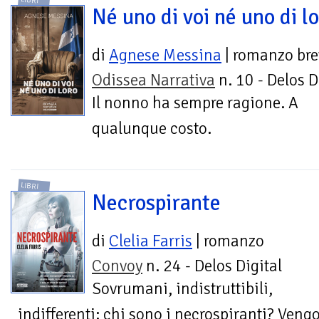
LIBRI
Né uno di voi né uno di l
di
Agnese Messina
| romanzo bre
Odissea Narrativa
n. 10 - Delos D
Il nonno ha sempre ragione. A
qualunque costo.
LIBRI
Necrospirante
di
Clelia Farris
| romanzo
Convoy
n. 24 - Delos Digital
Sovrumani, indistruttibili,
indifferenti: chi sono i necrospiranti? Ven