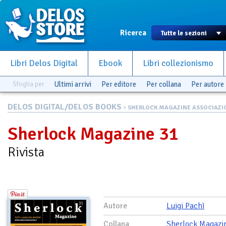
Ricerca
Libri Delos Digital
Ebook
Libri collezionismo
Sfoglia per
Ultimi arrivi
Per editore
Per collana
Per autore
DELOS DIGITAL/DELOS BOOKS
>
SHERLOCK MAGAZINE ASSOCIAZIO.
Sherlock Magazine 31
Rivista
Autore
Luigi Pachì
Collana
Sherlock Magazi