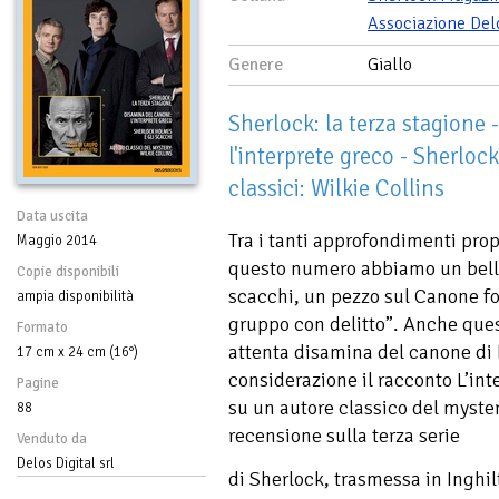
Associazione Del
Genere
Giallo
Sherlock: la terza stagione
l'interprete greco - Sherloc
classici: Wilkie Collins
Data uscita
Tra i tanti approfondimenti pro
Maggio 2014
questo numero abbiamo un bell’
Copie disponibili
scacchi, un pezzo sul Canone f
ampia disponibilità
gruppo con delitto”. Anche que
Formato
attenta disamina del canone di 
17 cm x 24 cm (16°)
considerazione il racconto L’in
Pagine
su un autore classico del myster
88
recensione sulla terza serie
Venduto da
Delos Digital srl
di Sherlock, trasmessa in Inghilt