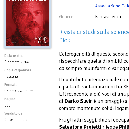
Associazione Del
Genere
Fantascienza
Rivista di studi sulla science
Dick
L’eterogeneità di questo secon
Data uscita
rispecchiare quella di ambiti co
Dicembre 2014
da sempre multiformi e variegati
Copie disponibili
nessuna
Il contributo internazionale è d
Formato
e parla di contaminazioni fra SF 
17 cm x 24 cm (8°)
E il resoconto a più voci di una
Pagine
di
Darko Suvin
è un omaggio a u
168
sempre mantenuto solidi legami c
Venduto da
Fra gli altri saggi, due si occu
Delos Digital srl
Salvatore Proietti
rilegge
Phil