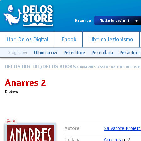
Ricerca
Libri Delos Digital
Ebook
Libri collezionismo
Sfoglia per
Ultimi arrivi
Per editore
Per collana
Per autore
DELOS DIGITAL/DELOS BOOKS
>
ANARRES ASSOCIAZIONE DELOS B.
Anarres 2
Rivista
Autore
Salvatore Proiett
Collana
Anarres
n. 2