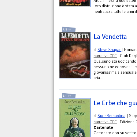
Alcuni mesi fa due satell
loro distruzione è stata 
neutralizza tutte le armi de
LIBRI
La Vendetta
di
Steve Shagan
| Roman
narrativa CDE
- Club Degli
Qualcuno sta uccidendo 
nessuno ne conosce il m
giovanissima e sensuale: 
aria...
LIBRI
Le Erbe che gu
di
Suor Bernardina,
| Sagg
narrativa CDE
- Edizione 
Cartonato
Cartonato con su scritto