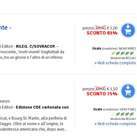
te -
prezzo:
€6.00
€ 1,00
SCONTO 83%
 Editori -
RILEG. C/SOVRACOP. -
Usato
(condizioni: NEAR MINT)
nnocente, 'morti viventi' traghettati da
o, tra un girone e l'altro di un inferno
Venduto da BCLibri
» Vedi scheda completa
prezzo:
€6.00
€ 1,50
SCONTO 75%
manzo
 Editori -
Edizione CDE cartonata con
Usato
(condizioni: VERY FINE)
ut, e Bourg St. Martin, alla periferia di
Venduto da BCLibri
» Vedi scheda completa
laggio. Oltre al nome e all'origine, le
tudentessa americana che, dopo aver...