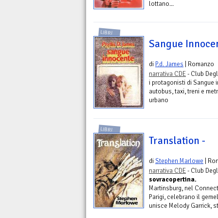
lottano...
LIBRI
Sangue Innocen
di
P.d. James
| Romanzo
narrativa CDE
- Club Degli
i protagonisti di Sangue i
autobus, taxi, treni e metr
urbano
LIBRI
Translation -
di
Stephen Marlowe
| Ro
narrativa CDE
- Club Degli
sovracopertina.
Martinsburg, nel Connectic
Parigi, celebrano il gemel
unisce Melody Garrick, s