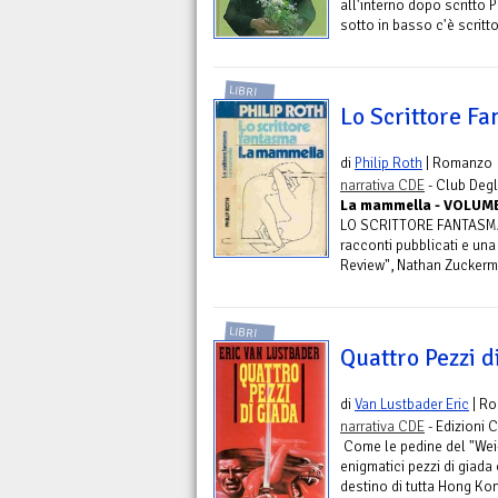
all'interno dopo scritto
sotto in basso c'è scritto
LIBRI
Lo Scrittore F
di
Philip Roth
| Romanzo
narrativa CDE
- Club Degli
La mammella - VOLUME
LO SCRITTORE FANTASMAAll
racconti pubblicati e un
Review", Nathan Zuckerma
LIBRI
Quattro Pezzi d
di
Van Lustbader Eric
| R
narrativa CDE
- Edizioni 
Come le pedine del "Wei-g
enigmatici pezzi di giada
destino di tutta Hong Kong