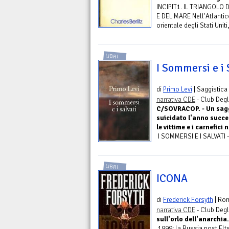
INCIPIT1. IL TRIANGOLO
E DEL MARE Nell'Atlantic
orientale degli Stati Unit
LIBRI
I Sommersi e i 
di
Primo Levi
| Saggistica
narrativa CDE
- Club Degli
C/SOVRACOP. - Un saggi
suicidato l'anno succe
le vittime e i carnefici n
I SOMMERSI E I SALVATI -
LIBRI
ICONA
di
Frederick Forsyth
| Ro
narrativa CDE
- Club Degli
sull'orlo dell'anarchia.
1999: la Russia post Elts