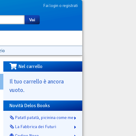
Fai login o registrati
Vai
zio
Nel carrello
Il tuo carrello è ancora
vuoto.
Novità Delos Books
🗞️ Patatì patatà, picinina come me
🗞️ La Fabbrica dei Futuri
👻 Codice Nero