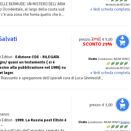
 DELLE BERMUDE: UN MISTERO DELL'ARIA
Venduto da BCLibri
» Vedi scheda completa
o Occidentale, al largo della costa sud
i, c'è una zona che forma quello che è...
Salvati
prezzo:
€7.00
€ 5,00
SCONTO 29%
 Editori -
Edizione CDE - RILEGATA
Usato
(condizioni: NEAR MINT)
o/ quasi un testamento ( si è
ssivo alla pubblicazione nel 1986) su
Venduto da BCLibri
» Vedi scheda completa
ei lager.
 Riassunto e spiegazione dell'operaA cura di Luca Ghirimoldi ,
prezzo:
€ 1,00
manzo
 Editori -
1999: La Russia post Eltsin è
Usato
(condizioni: NEAR MINT)
dettagli
 -
in è sull'orlo dell'anarchia, segnata da