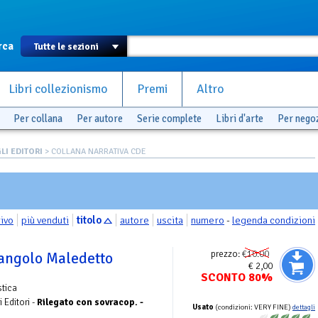
rca
Libri collezionismo
Premi
Altro
Per collana
Per autore
Serie complete
Libri d'arte
Per nego
LI EDITORI
> COLLANA NARRATIVA CDE
rivo
più venduti
titolo
autore
uscita
numero
-
legenda condizioni
prezzo:
€10.00
iangolo Maledetto
€ 2,00
SCONTO 80%
stica
 Editori -
Rilegato con sovracop. -
Usato
(condizioni: VERY FINE)
dettagli