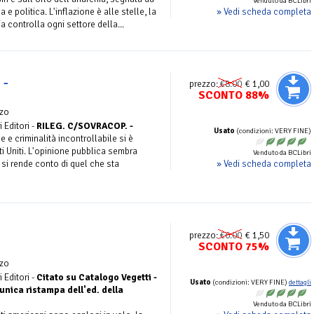
Venduto da BCLibri
» Vedi scheda completa
e politica. L'inflazione è alle stelle, la
a controlla ogni settore della...
 -
prezzo:
€8.00
€ 1,00
SCONTO 88%
zo
 Editori -
RILEG. C/SOVRACOP. -
Usato
(condizioni: VERY FINE)
 e criminalità incontrollabile si è
i Uniti. L'opinione pubblica sembra
Venduto da BCLibri
» Vedi scheda completa
si rende conto di quel che sta
prezzo:
€6.00
€ 1,50
SCONTO 75%
zo
 Editori -
Citato su Catalogo Vegetti -
Usato
(condizioni: VERY FINE)
dettagli
nica ristampa dell'ed. della
Venduto da BCLibri