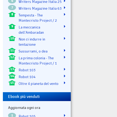
6
Writers Magazine Italia 25
7
Writers Magazine Italia 63
8
Tempesta - The
Montecristo Project / 2
9
La meccanica
dell'Ambaradan
10
Non ci indurre in
tentazione
11
Sussurrami, o dea
12
La prima colonia - The
Montecristo Project / 1
13
Robot 103
14
Robot 104
15
Oltre il pianeta del vento
Ebook più venduti
Aggiornata ogni ora
1
Robot 105