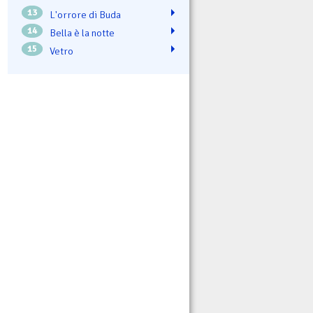
13
L'orrore di Buda
14
Bella è la notte
15
Vetro