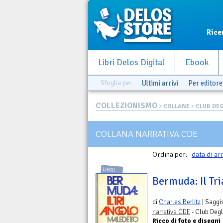
Rice
Libri Delos Digital
Ebook
Sfoglia per
Ultimi arrivi
Per editore
COLLEZIONISMO
>
COLLANE
>
CLUB DEG
COLLANA NARRATIVA CDE
Ordina per:
data di ar
LIBRI
Bermuda: Il Tr
di
Charles Berlitz
| Saggi
narrativa CDE
- Club Degli
Ricco di foto e disegni