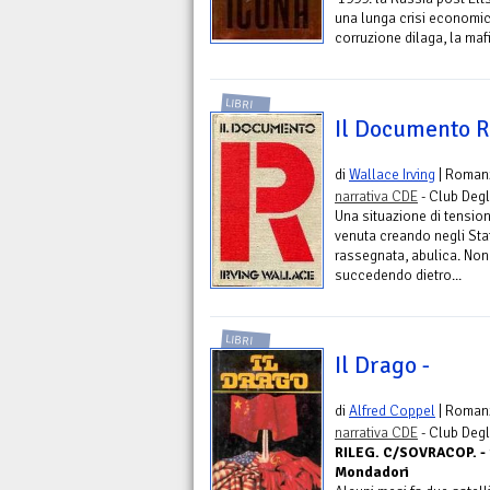
una lunga crisi economica 
corruzione dilaga, la mafi
LIBRI
Il Documento R
di
Wallace Irving
| Roman
narrativa CDE
- Club Degli
Una situazione di tensione
venuta creando negli Stat
rassegnata, abulica. Non 
succedendo dietro...
LIBRI
Il Drago -
di
Alfred Coppel
| Roman
narrativa CDE
- Club Degli
RILEG. C/SOVRACOP. - u
Mondadori