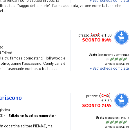
» Vedi scheda completa
iti americani sono esplosi in volo: la
attribuita al "raggio della morte", l'arma assoluta, veloce come la luce, che
l...
prezzo:
€9.00
€ 1,00
SCONTO 89%
zo
 Editori
Usato
(condizioni: VERY FINE)
le più famose pornostar di Hollywood e
otivo, tranne l'assassino. Candy Lane è
Venduto da BCLibri
» Vedi scheda completa
l'affascinante contrasto tra la sua
prezzo:
€12.00
ariscono
€ 3,50
SCONTO 71%
istica
CDE -
Edizione fuori commercio -
Usato
(condizioni: MINT)
 in copertina editore PIEMME, ma
Venduto da BCLibri