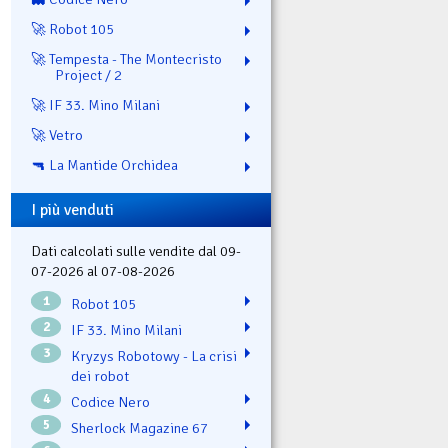
🚀 Robot 105
🚀 Tempesta - The Montecristo
Project / 2
🚀 IF 33. Mino Milani
🚀 Vetro
🔫 La Mantide Orchidea
I più venduti
Dati calcolati sulle vendite dal 09-
07-2026 al 07-08-2026
1
Robot 105
2
IF 33. Mino Milani
3
Kryzys Robotowy - La crisi
dei robot
4
Codice Nero
5
Sherlock Magazine 67