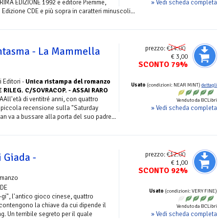
» Vedi scheda completa
 PRIMA EDIZIONE 1992 e editore Piemme,
 Edizione CDE e più sopra in caratteri minuscoli...
prezzo:
€14.00
antasma - La Mammella
€ 3,00
SCONTO 79%
 Editori -
Unica ristampa del romanzo
Usato
(condizioni: NEAR MINT)
dettagli
 RILEG. C/SOVRACOP. - ASSAI RARO
'età di ventitré anni, con quattro
Venduto da BCLibri
» Vedi scheda completa
a piccola recensione sulla "Saturday
n va a bussare alla porta del suo padre...
prezzo:
€12.00
i Giada -
€ 1,00
SCONTO 92%
omanzo
CDE
Usato
(condizioni: VERY FINE)
i", l'antico gioco cinese, quattro
 contengono la chiave da cui dipende il
Venduto da BCLibri
» Vedi scheda completa
. Un terribile segreto per il quale