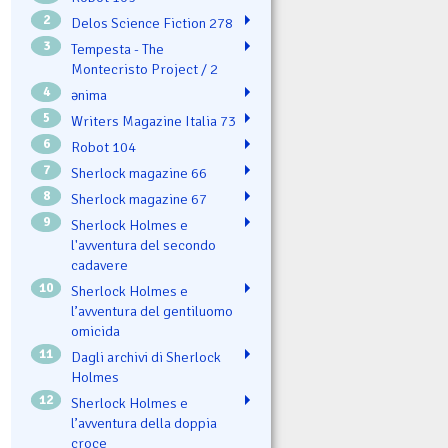
2
Delos Science Fiction 278
3
Tempesta - The
Montecristo Project / 2
4
ənima
5
Writers Magazine Italia 73
6
Robot 104
7
Sherlock magazine 66
8
Sherlock magazine 67
9
Sherlock Holmes e
l'avventura del secondo
cadavere
10
Sherlock Holmes e
l’avventura del gentiluomo
omicida
11
Dagli archivi di Sherlock
Holmes
12
Sherlock Holmes e
l’avventura della doppia
croce