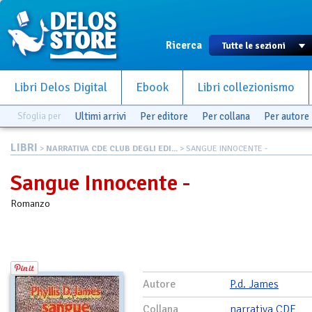
Ricerca
Libri Delos Digital
Ebook
Libri collezionismo
Sfoglia per
Ultimi arrivi
Per editore
Per collana
Per autore
LIBRI
>
NARRATIVA CDE CLUB DEGLI EDI...
> SANGUE INNOCENTE -
Sangue Innocente -
Romanzo
Autore
P.d. James
Collana
narrativa CDE