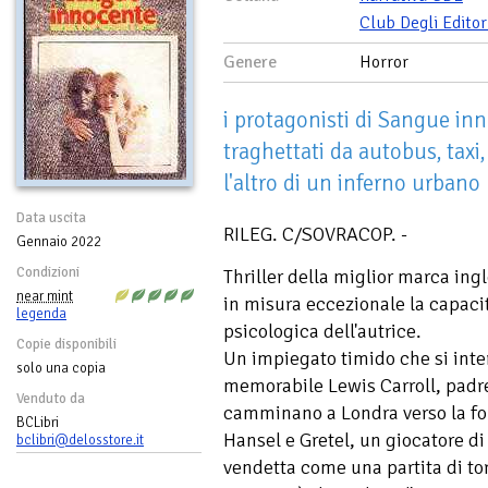
Club Degli Editor
Genere
Horror
i protagonisti di Sangue inn
traghettati da autobus, taxi,
l'altro di un inferno urbano
Data uscita
RILEG. C/SOVRACOP. -
Gennaio 2022
Condizioni
Thriller della miglior marca in
near mint
in misura eccezionale la capacit
legenda
psicologica dell'autrice.
Copie disponibili
Un impiegato timido che si inte
solo una copia
memorabile Lewis Carroll, padre
Venduto da
camminano a Londra verso la fo
BCLibri
Hansel e Gretel, un giocatore d
bclibri@delosstore.it
vendetta come una partita di to