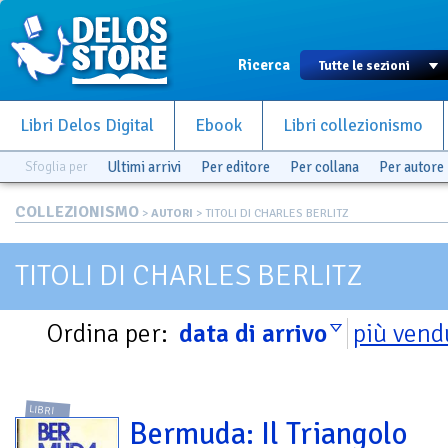
Ricerca
Libri Delos Digital
Ebook
Libri collezionismo
Sfoglia per
Ultimi arrivi
Per editore
Per collana
Per autore
COLLEZIONISMO
>
AUTORI
> TITOLI DI CHARLES BERLITZ
TITOLI DI CHARLES BERLITZ
Ordina per:
data di arrivo
più vend
LIBRI
Bermuda: Il Triangolo