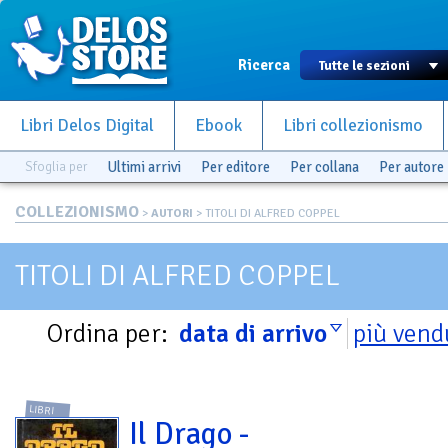
Ricerca
Libri Delos Digital
Ebook
Libri collezionismo
Sfoglia per
Ultimi arrivi
Per editore
Per collana
Per autore
COLLEZIONISMO
>
AUTORI
> TITOLI DI ALFRED COPPEL
TITOLI DI ALFRED COPPEL
Ordina per:
data di arrivo
più vend
LIBRI
Il Drago -