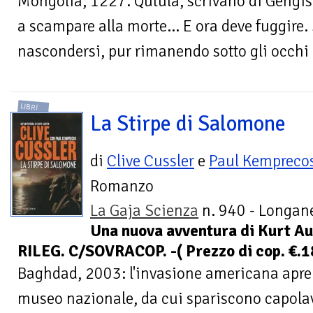
Mongolia, 1227. Qutula, scrivano di Gengis 
a scampare alla morte... E ora deve fuggire
nascondersi, pur rimanendo sotto gli occhi di
LIBRI
La Stirpe di Salomone
di
Clive Cussler
e
Paul Kempreco
Romanzo
La Gaja Scienza
n. 940 - Longane
Una nuova avventura di Kurt A
RILEG. C/SOVRACOP. -( Prezzo di cop. €.1
Baghdad, 2003: l'invasione americana apre 
museo nazionale, da cui spariscono capolavo