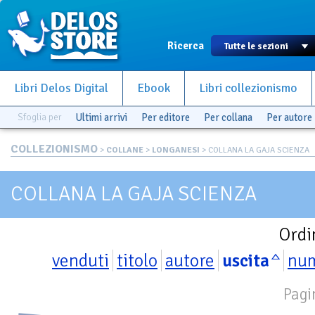
Ricerca
Libri Delos Digital
Ebook
Libri collezionismo
Sfoglia per
Ultimi arrivi
Per editore
Per collana
Per autore
COLLEZIONISMO
>
COLLANE
>
LONGANESI
> COLLANA LA GAJA SCIENZA
COLLANA LA GAJA SCIENZA
Ordi
venduti
titolo
autore
uscita
nu
Pagi