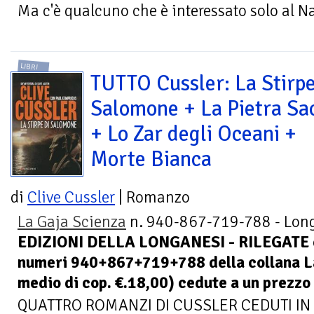
Ma c'è qualcuno che è interessato solo al Na
LIBRI
TUTTO Cussler: La Stirpe
Salomone + La Pietra Sa
+ Lo Zar degli Oceani +
Morte Bianca
di
Clive Cussler
| Romanzo
La Gaja Scienza
n. 940-867-719-788 - Lon
EDIZIONI DELLA LONGANESI - RILEGATE c
numeri 940+867+719+788 della collana La
medio di cop. €.18,00) cedute a un prezzo
QUATTRO ROMANZI DI CUSSLER CEDUTI IN