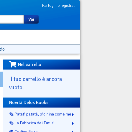
Fai login o registrati
Vai
zio
Nel carrello
Il tuo carrello è ancora
vuoto.
Novità Delos Books
🗞️ Patatì patatà, picinina come me
🗞️ La Fabbrica dei Futuri
👻 Codice Nero