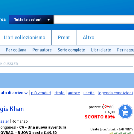
rca
Libri collezionismo
Premi
Altro
Per collana
Per autore
Serie complete
Libri d'arte
Per nego
IRK CUSSLER
ata di arrivo
più venduti
titolo
autore
uscita
-
legenda condizioni
prezzo:
€19.60
ngis Khan
€ 4,00
SCONTO 80%
ussler
| Romanzo
 Longanesi -
CV - Una nuova avventura
Usato
(condizioni: NEAR MINT)
C/SOVRAC. - NUOVO costo €.19,60