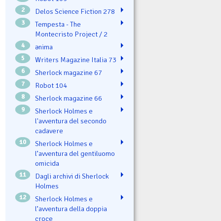
2
Delos Science Fiction 278
3
Tempesta - The
Montecristo Project / 2
4
ənima
5
Writers Magazine Italia 73
6
Sherlock magazine 67
7
Robot 104
8
Sherlock magazine 66
9
Sherlock Holmes e
l'avventura del secondo
cadavere
10
Sherlock Holmes e
l’avventura del gentiluomo
omicida
11
Dagli archivi di Sherlock
Holmes
12
Sherlock Holmes e
l’avventura della doppia
croce