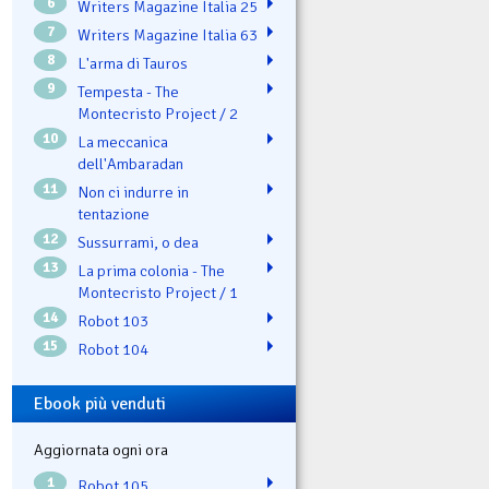
6
Writers Magazine Italia 25
7
Writers Magazine Italia 63
8
L'arma di Tauros
9
Tempesta - The
Montecristo Project / 2
10
La meccanica
dell'Ambaradan
11
Non ci indurre in
tentazione
12
Sussurrami, o dea
13
La prima colonia - The
Montecristo Project / 1
14
Robot 103
15
Robot 104
Ebook più venduti
Aggiornata ogni ora
1
Robot 105