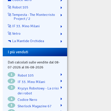
🚀 Robot 105
🚀 Tempesta - The Montecristo
Project / 2
🚀 IF 33. Mino Milani
🚀 Vetro
🔫 La Mantide Orchidea
I più venduti
Dati calcolati sulle vendite dal 08-
07-2026 al 06-08-2026
1
Robot 105
2
IF 33. Mino Milani
3
Kryzys Robotowy - La crisi
dei robot
4
Codice Nero
5
Sherlock Magazine 67