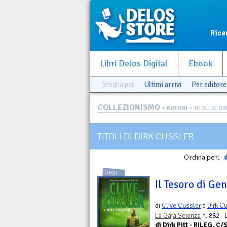
Rice
Libri Delos Digital
Ebook
Sfoglia per
Ultimi arrivi
Per editore
COLLEZIONISMO
>
AUTORI
> TITOLI DI D
TITOLI DI DIRK CUSSLER
Ordina per:
d
LIBRI
Il Tesoro di Ge
di
Clive Cussler
e
Dirk C
La Gaja Scienza
n. 882 -
di Dirk Pitt - RILEG. 