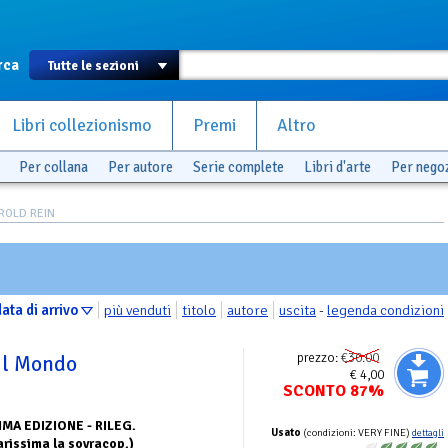
rca
Libri collezionismo
Premi
Altro
Per collana
Per autore
Serie complete
Libri d'arte
Per nego
AROLD REIN
ata di arrivo
più venduti
titolo
autore
uscita
-
legenda condizioni
prezzo:
€30.00
 il Mondo
€ 4,00
SCONTO 87%
IMA EDIZIONE - RILEG.
Usato
(condizioni: VERY FINE)
dettagli
issima la sovracop.)