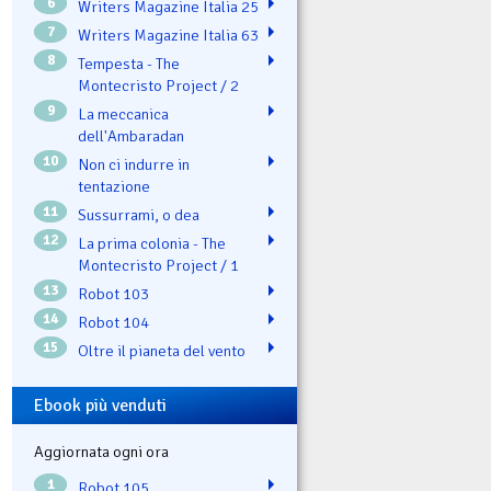
6
Writers Magazine Italia 25
7
Writers Magazine Italia 63
8
Tempesta - The
Montecristo Project / 2
9
La meccanica
dell'Ambaradan
10
Non ci indurre in
tentazione
11
Sussurrami, o dea
12
La prima colonia - The
Montecristo Project / 1
13
Robot 103
14
Robot 104
15
Oltre il pianeta del vento
Ebook più venduti
Aggiornata ogni ora
1
Robot 105