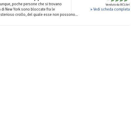
alunque, poche persone che si trovano
Venduto da BCLibri
» Vedi scheda completa
a di New York sono bloccate fra le
isterioso crollo, del quale esse non possono...