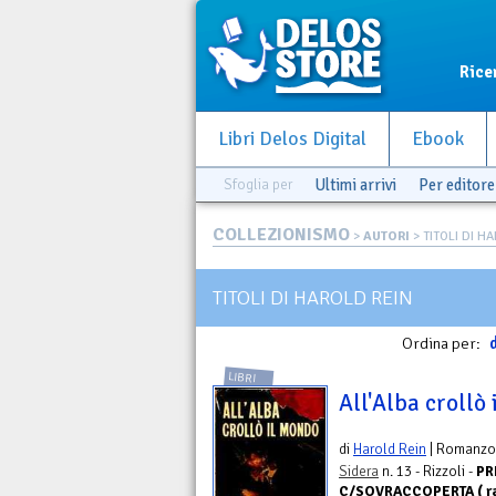
Rice
Libri Delos Digital
Ebook
Sfoglia per
Ultimi arrivi
Per editore
COLLEZIONISMO
>
AUTORI
> TITOLI DI H
TITOLI DI HAROLD REIN
Ordina per:
d
LIBRI
All'Alba crollò
di
Harold Rein
| Romanzo
Sidera
n. 13 - Rizzoli -
PR
C/SOVRACCOPERTA ( rar