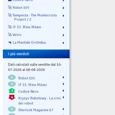
🚀 Robot 105
🚀 Tempesta - The Montecristo
Project / 2
🚀 IF 33. Mino Milani
🚀 Vetro
🔫 La Mantide Orchidea
I più venduti
Dati calcolati sulle vendite dal 10-
07-2026 al 08-08-2026
1
Robot 105
2
IF 33. Mino Milani
3
Codice Nero
4
Kryzys Robotowy - La crisi
dei robot
5
Sherlock Magazine 67