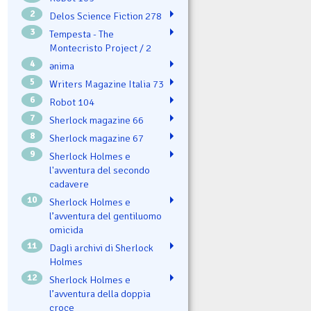
2
Delos Science Fiction 278
3
Tempesta - The
Montecristo Project / 2
4
ənima
5
Writers Magazine Italia 73
6
Robot 104
7
Sherlock magazine 66
8
Sherlock magazine 67
9
Sherlock Holmes e
l'avventura del secondo
cadavere
10
Sherlock Holmes e
l’avventura del gentiluomo
omicida
11
Dagli archivi di Sherlock
Holmes
12
Sherlock Holmes e
l’avventura della doppia
croce