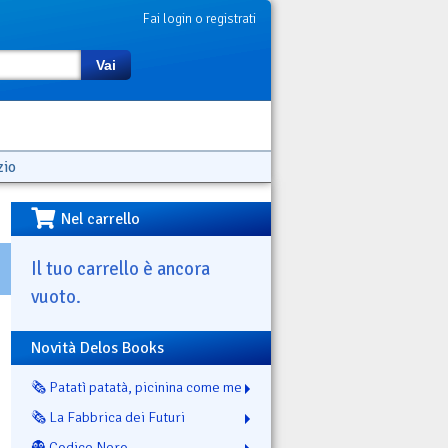
Fai login o registrati
Vai
zio
Nel carrello
Il tuo carrello è ancora
vuoto.
Novità Delos Books
🗞️ Patatì patatà, picinina come me
🗞️ La Fabbrica dei Futuri
👻 Codice Nero