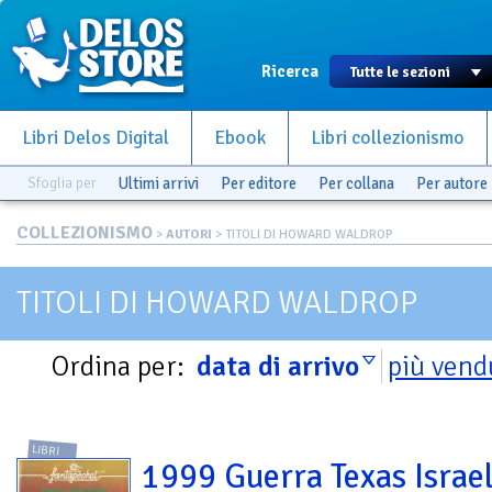
Ricerca
Libri Delos Digital
Ebook
Libri collezionismo
Sfoglia per
Ultimi arrivi
Per editore
Per collana
Per autore
COLLEZIONISMO
>
AUTORI
> TITOLI DI HOWARD WALDROP
TITOLI DI HOWARD WALDROP
Ordina per:
data di arrivo
più vend
LIBRI
1999 Guerra Texas Israel