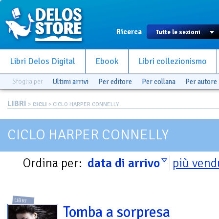
Ricerca
Libri Delos Digital
Ebook
Libri collezionismo
Sfoglia per
Ultimi arrivi
Per editore
Per collana
Per autore
LIBRI
>
CICLI
> CICLO HARPER CONNELLY
CICLO HARPER CONNELLY
Ordina per:
data di arrivo
più vend
LIBRI
Tomba a sorpresa