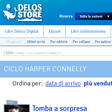
Ricerca
Libri Delos Digital
Ebook
Libri collezionismo
Sfoglia per
Ultimi arrivi
Per editore
Per collana
Per autore
LIBRI
>
CICLI
> CICLO HARPER CONNELLY
CICLO HARPER CONNELLY
Ordina per:
data di arrivo
più vendut
LIBRI
Tomba a sorpresa