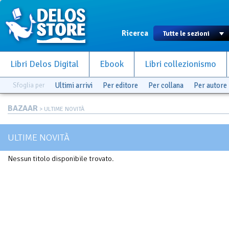
Ricerca
Libri Delos Digital
Ebook
Libri collezionismo
Sfoglia per
Ultimi arrivi
Per editore
Per collana
Per autore
BAZAAR
> ULTIME NOVITÀ
ULTIME NOVITÀ
Nessun titolo disponibile trovato.