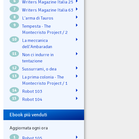
6
Writers Magazine Italia 25
7
Writers Magazine Italia 63
8
L'arma di Tauros
9
Tempesta - The
Montecristo Project / 2
10
La meccanica
dell'Ambaradan
11
Non ci indurre in
tentazione
12
Sussurrami, o dea
13
La prima colonia - The
Montecristo Project / 1
14
Robot 103
15
Robot 104
Ebook più venduti
Aggiornata ogni ora
1
Robot 105