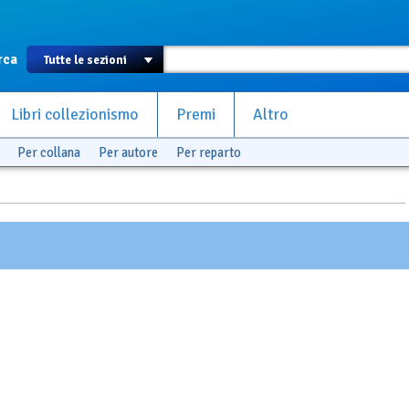
rca
Libri collezionismo
Premi
Altro
Per collana
Per autore
Per reparto