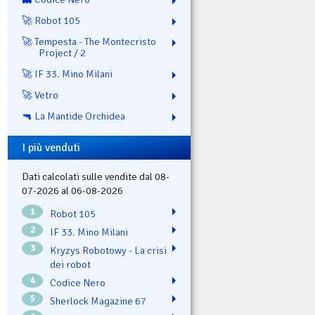
🚀 Robot 105
🚀 Tempesta - The Montecristo
Project / 2
🚀 IF 33. Mino Milani
🚀 Vetro
🔫 La Mantide Orchidea
I più venduti
Dati calcolati sulle vendite dal 08-
07-2026 al 06-08-2026
1
Robot 105
2
IF 33. Mino Milani
3
Kryzys Robotowy - La crisi
dei robot
4
Codice Nero
5
Sherlock Magazine 67