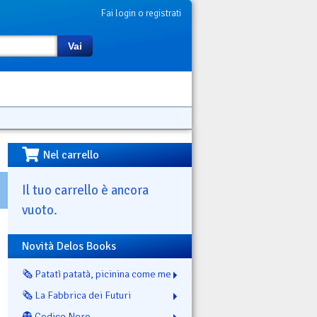
Fai login o registrati
Vai
Nel carrello
Il tuo carrello è ancora
vuoto.
Novità Delos Books
🗞️ Patatì patatà, picinina come me
🗞️ La Fabbrica dei Futuri
👻 Codice Nero