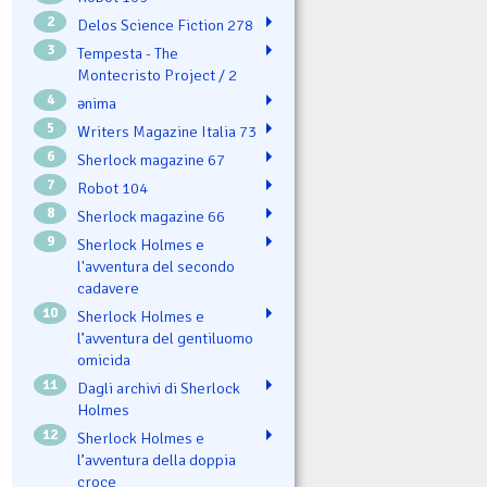
2
Delos Science Fiction 278
3
Tempesta - The
Montecristo Project / 2
4
ənima
5
Writers Magazine Italia 73
6
Sherlock magazine 67
7
Robot 104
8
Sherlock magazine 66
9
Sherlock Holmes e
l'avventura del secondo
cadavere
10
Sherlock Holmes e
l’avventura del gentiluomo
omicida
11
Dagli archivi di Sherlock
Holmes
12
Sherlock Holmes e
l’avventura della doppia
croce