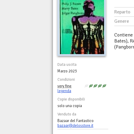
Reparto
Genere
Contiene 
Bates), 
(Pangborn
Data uscita
Marzo 2023
Condizioni
very fine
legenda
Copie disponibili
solo una copia
Venduto da
Bazaar del Fantastico
bazaar@delosstore.it