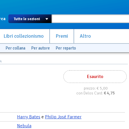
rca
Libri collezionismo
Premi
Altro
Per collana
Per autore
Per reparto
A
Esaurito
€ 5,00
prezzo:
€
4,75
con Delos Card:
Harry Bates
e
Philip José Farmer
Nebula