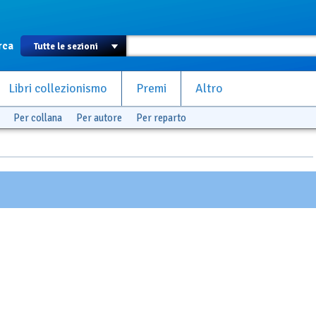
rca
Libri collezionismo
Premi
Altro
Per collana
Per autore
Per reparto