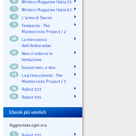
6
Writers Magazine Italia 25
7
Writers Magazine Italia 63
8
L'arma di Tauros
9
Tempesta - The
Montecristo Project / 2
10
La meccanica
dell'Ambaradan
11
Non ci indurre in
tentazione
12
Sussurrami, o dea
13
La prima colonia - The
Montecristo Project / 1
14
Robot 103
15
Robot 104
Ebook più venduti
Aggiornata ogni ora
1
Robot 105