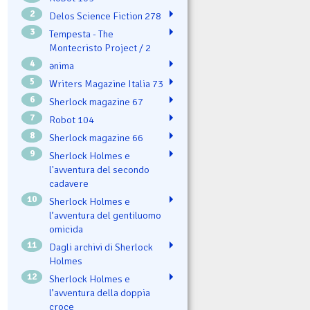
2
Delos Science Fiction 278
3
Tempesta - The
Montecristo Project / 2
4
ənima
5
Writers Magazine Italia 73
6
Sherlock magazine 67
7
Robot 104
8
Sherlock magazine 66
9
Sherlock Holmes e
l'avventura del secondo
cadavere
10
Sherlock Holmes e
l’avventura del gentiluomo
omicida
11
Dagli archivi di Sherlock
Holmes
12
Sherlock Holmes e
l’avventura della doppia
croce