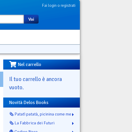
Fai login o registrati
Vai
Nel carrello
Il tuo carrello è ancora
vuoto.
Novità Delos Books
🗞️ Patatì patatà, picinina come me
🗞️ La Fabbrica dei Futuri
👻 Codice Nero