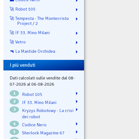
🚀 Robot 105
🚀 Tempesta - The Montecristo
Project / 2
🚀 IF 33. Mino Milani
🚀 Vetro
🔫 La Mantide Orchidea
I più venduti
Dati calcolati sulle vendite dal 08-
07-2026 al 06-08-2026
1
Robot 105
2
IF 33. Mino Milani
3
Kryzys Robotowy - La crisi
dei robot
4
Codice Nero
5
Sherlock Magazine 67