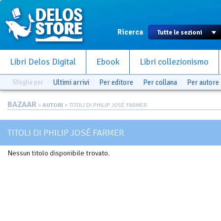
Ricerca
Libri Delos Digital
Ebook
Libri collezionismo
Sfoglia per
Ultimi arrivi
Per editore
Per collana
Per autore
BAZAAR
>
AUTORI
> TITOLI DI PHILIP JOSÉ FARMER
TITOLI DI PHILIP JOSÉ FARMER
Nessun titolo disponibile trovato.