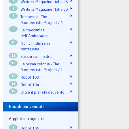
6
Writers Magazine Italia 25
7
Writers Magazine Italia 63
8
Tempesta - The
Montecristo Project / 2
9
La meccanica
dell'Ambaradan
10
Non ci indurre in
tentazione
11
Sussurrami, o dea
12
La prima colonia - The
Montecristo Project / 1
13
Robot 103
14
Robot 104
15
Oltre il pianeta del vento
Ebook più venduti
Aggiornata ogni ora
1
Robot 105