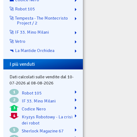
🚀 Robot 105
🚀 Tempesta - The Montecristo
Project / 2
🚀 IF 33. Mino Milani
🚀 Vetro
🔫 La Mantide Orchidea
I più venduti
Dati calcolati sulle vendite dal 10-
07-2026 al 08-08-2026
1
Robot 105
2
IF 33. Mino Milani
3
Codice Nero
4
Kryzys Robotowy - La crisi
dei robot
5
Sherlock Magazine 67