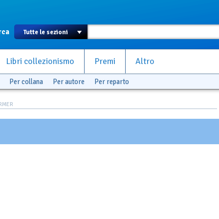
rca
Libri collezionismo
Premi
Altro
Per collana
Per autore
Per reparto
ARMER