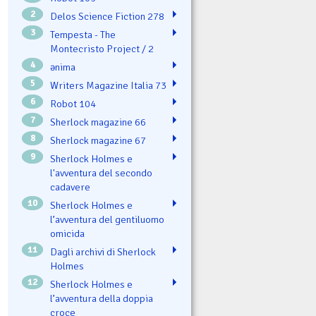
2
Delos Science Fiction 278
3
Tempesta - The
Montecristo Project / 2
4
ənima
5
Writers Magazine Italia 73
6
Robot 104
7
Sherlock magazine 66
8
Sherlock magazine 67
9
Sherlock Holmes e
l'avventura del secondo
cadavere
10
Sherlock Holmes e
l’avventura del gentiluomo
omicida
11
Dagli archivi di Sherlock
Holmes
12
Sherlock Holmes e
l’avventura della doppia
croce