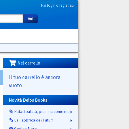
Fai login o registrati
Vai
Nel carrello
Il tuo carrello è ancora
vuoto.
Novità Delos Books
🗞️ Patatì patatà, picinina come me
🗞️ La Fabbrica dei Futuri
👻 Codice Nero