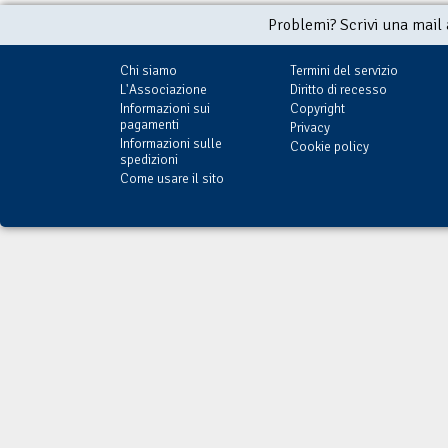
Problemi? Scrivi una mail
Chi siamo
Termini del servizio
L'Associazione
Diritto di recesso
Informazioni sui
Copyright
pagamenti
Privacy
Informazioni sulle
Cookie policy
spedizioni
Come usare il sito