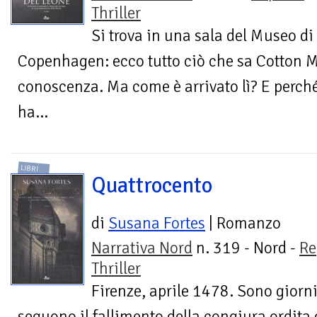
Thriller
Si trova in una sala del Museo d
Copenhagen: ecco tutto ciò che sa Cotton 
conoscenza. Ma come è arrivato lì? E perch
ha...
LIBRI
Quattrocento
di
Susana Fortes
| Romanzo
Narrativa Nord
n. 319 - Nord -
Re
Thriller
Firenze, aprile 1478. Sono giorni 
seguono il fallimento della congiura ordita 