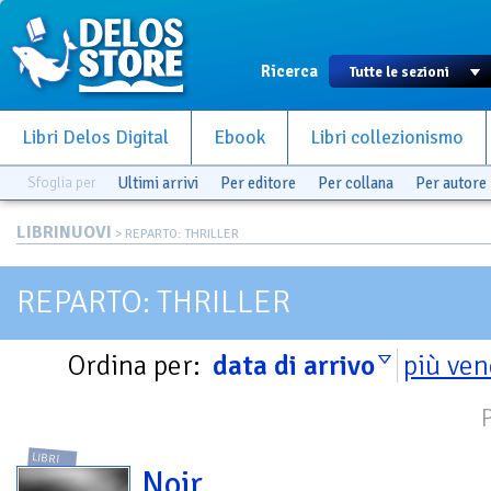
Ricerca
Libri Delos Digital
Ebook
Libri collezionismo
Sfoglia per
Ultimi arrivi
Per editore
Per collana
Per autore
LIBRINUOVI
> REPARTO: THRILLER
REPARTO: THRILLER
Ordina per:
data di arrivo
più ven
LIBRI
Noir