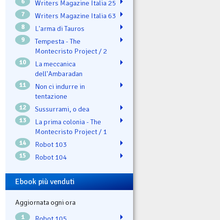
6
Writers Magazine Italia 25
7
Writers Magazine Italia 63
8
L'arma di Tauros
9
Tempesta - The
Montecristo Project / 2
10
La meccanica
dell'Ambaradan
11
Non ci indurre in
tentazione
12
Sussurrami, o dea
13
La prima colonia - The
Montecristo Project / 1
14
Robot 103
15
Robot 104
Ebook più venduti
Aggiornata ogni ora
1
Robot 105