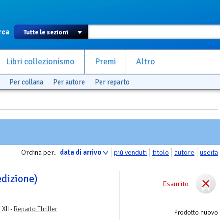
rca
Libri collezionismo
Premi
Altro
Per collana
Per autore
Per reparto
Ordina per:
data di arrivo
più venduti
titolo
autore
uscita
edizione)
Esaurito
 XII -
Reparto Thriller
Prodotto nuovo