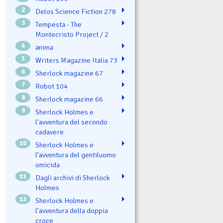
2
Delos Science Fiction 278
3
Tempesta - The
Montecristo Project / 2
4
ənima
5
Writers Magazine Italia 73
6
Sherlock magazine 67
7
Robot 104
8
Sherlock magazine 66
9
Sherlock Holmes e
l'avventura del secondo
cadavere
10
Sherlock Holmes e
l’avventura del gentiluomo
omicida
11
Dagli archivi di Sherlock
Holmes
12
Sherlock Holmes e
l’avventura della doppia
croce