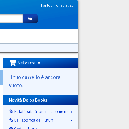
Fai login o registrati
Vai
Nel carrello
Il tuo carrello è ancora
vuoto.
Novità Delos Books
🗞️ Patatì patatà, picinina come me
🗞️ La Fabbrica dei Futuri
👻 Codice Nero