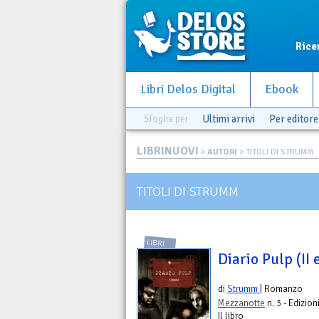
Rice
Libri Delos Digital
Ebook
Sfoglia per
Ultimi arrivi
Per editore
LIBRINUOVI
>
AUTORI
> TITOLI DI STRUMM
TITOLI DI STRUMM
LIBRI
Diario Pulp (II 
di
Strumm
| Romanzo
Mezzanotte
n. 3 - Edizioni
Il libro