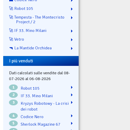
🚀 Robot 105
🚀 Tempesta - The Montecristo
Project / 2
🚀 IF 33. Mino Milani
🚀 Vetro
🔫 La Mantide Orchidea
I più venduti
Dati calcolati sulle vendite dal 08-
07-2026 al 06-08-2026
1
Robot 105
2
IF 33. Mino Milani
3
Kryzys Robotowy - La crisi
dei robot
4
Codice Nero
5
Sherlock Magazine 67