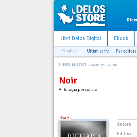
Rice
Libri Delos Digital
Ebook
Sfoglia per
Ultimi arrivi
Per editore
LIBRI NUOVI
>
FANUCCI
> NOIR
Noir
Antologia personale
Autore
Editore