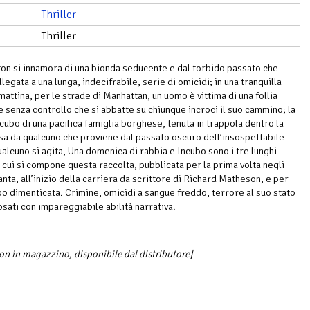
Thriller
Thriller
n si innamora di una bionda seducente e dal torbido passato che
egata a una lunga, indecifrabile, serie di omicidi; in una tranquilla
attina, per le strade di Manhattan, un uomo è vittima di una follia
e senza controllo che si abbatte su chiunque incroci il suo cammino; la
ncubo di una pacifica famiglia borghese, tenuta in trappola dentro la
sa da qualcuno che proviene dal passato oscuro dell’insospettabile
ualcuno si agita, Una domenica di rabbia e Incubo sono i tre lunghi
i cui si compone questa raccolta, pubblicata per la prima volta negli
nta, all’inizio della carriera da scrittore di Richard Matheson, e per
o dimenticata. Crimine, omicidi a sangue freddo, terrore al suo stato
osati con impareggiabile abilità narrativa.
non in magazzino, disponibile dal distributore]