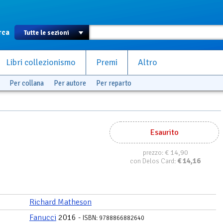
rca
Libri collezionismo
Premi
Altro
Per collana
Per autore
Per reparto
Esaurito
€ 14,90
prezzo:
€
14,16
con Delos Card:
Richard Matheson
Fanucci
2016 -
ISBN: 9788866882640