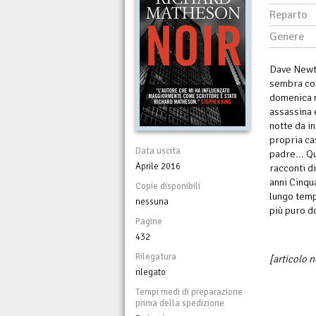
Reparto
Genere
Dave Newto
sembra coll
domenica m
assassina 
notte da i
propria ca
Data uscita
padre... Q
Aprile 2016
racconti d
anni Cinqua
Copie disponibili
lungo temp
nessuna
più puro d
Pagine
432
Rilegatura
[articolo 
rilegato
Tempi medi di preparazione
prima della spedizione