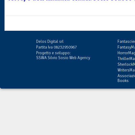
Delos Digital srl
Fantasci
Partita Iva 08232950967
FantasyMa
Progetto e sviluppo:
HorrorMag
SSWA Silvio Sosio Web Agency
ThrillerMa
SherlockM
WritersMag
Associazi
Books