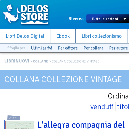
Ricerca
Libri Delos Digital
Ebook
Libri collezionismo
Sfoglia per
Ultimi arrivi
Per editore
Per collana
Per autore
LIBRINUOVI
>
COLLANE
> COLLANA COLLEZIONE VINTAGE
COLLANA COLLEZIONE VINTAGE
Ordina
venduti
tito
LIBRI
L'allegra compagnia del