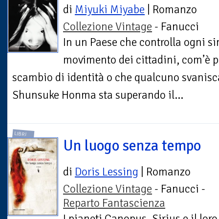
di
Miyuki Miyabe
| Romanzo
Collezione Vintage
- Fanucci
In un Paese che controlla ogni s
movimento dei cittadini, com’è 
scambio di identità o che qualcuno svanisca 
Shunsuke Honma sta superando il...
LIBRI
Un luogo senza tempo
di
Doris Lessing
| Romanzo
Collezione Vintage
- Fanucci -
Reparto Fantascienza
I pianeti Canopus, Sirius e il lor