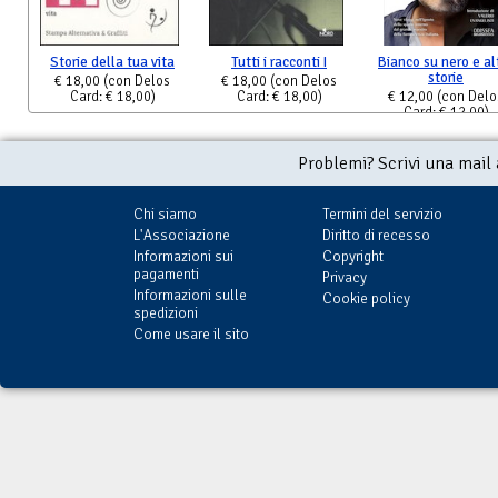
Storie della tua vita
Tutti i racconti I
Bianco su nero e al
storie
€ 18,00
(con Delos
€ 18,00
(con Delos
Card: € 18,00)
Card: € 18,00)
€ 12,00
(con Delo
Card: € 12,00)
Problemi? Scrivi una mail
Chi siamo
Termini del servizio
L'Associazione
Diritto di recesso
Informazioni sui
Copyright
pagamenti
Privacy
Informazioni sulle
Cookie policy
spedizioni
Come usare il sito