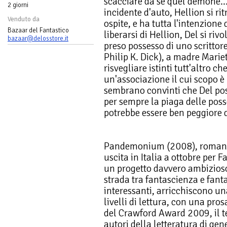
scacciare da sé quel demone..
2 giorni
incidente d'auto, Hellion si ri
Venduto da
ospite, e ha tutta l'intenzione 
Bazaar del Fantastico
liberarsi di Hellion, Del si riv
bazaar@delosstore.it
preso possesso di uno scrittor
Philip K. Dick), a madre Marie
risvegliare istinti tutt'altro c
un'associazione il cui scopo è 
sembrano convinti che Del pos
per sempre la piaga delle poss
potrebbe essere ben peggiore d
Pandemonium (2008), romanzo 
uscita in Italia a ottobre per 
un progetto davvero ambizioso
strada tra fantascienza e fant
interessanti, arricchiscono un
livelli di lettura, con una pros
del Crawford Award 2009, il t
autori della letteratura di gen