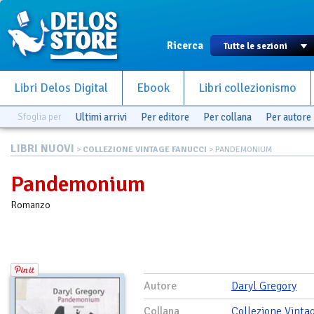
Ricerca
Libri Delos Digital
Ebook
Libri collezionismo
Sfoglia per
Ultimi arrivi
Per editore
Per collana
Per autore
LIBRI NUOVI
>
COLLEZIONE VINTAGE FANUCCI
> PANDEMONIUM
Pandemonium
Romanzo
Autore
Daryl Gregory
Collana
Collezione Vinta