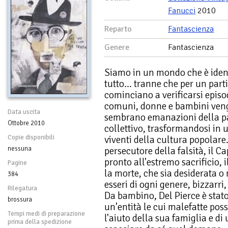
Fanucci
2010
Reparto
Fantascienza
Genere
Fantascienza
Siamo in un mondo che è identi
tutto... tranne che per un par
cominciano a verificarsi episo
comuni, donne e bambini vengo
Data uscita
sembrano emanazioni della par
Ottobre 2010
collettivo, trasformandosi in 
Copie disponibili
viventi della cultura popolare
nessuna
persecutore della falsità, il C
pronto all'estremo sacrificio, i
Pagine
la morte, che sia desiderata o 
384
esseri di ogni genere, bizzarri
Rilegatura
Da bambino, Del Pierce è stat
brossura
un'entità le cui malefatte pos
Tempi medi di preparazione
l'aiuto della sua famiglia e di 
prima della spedizione