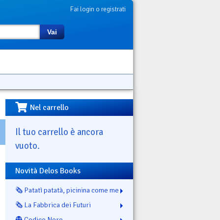
Fai login o registrati
Vai
Nel carrello
Il tuo carrello è ancora
vuoto.
Novità Delos Books
🗞️ Patatì patatà, picinina come me
🗞️ La Fabbrica dei Futuri
👻 Codice Nero