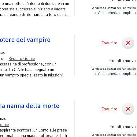
no una notte all'interno di due bare in un
Venduto da Bazaar del Fantastico
 cosa sia successo e iniziano a vagare
» Vedi scheda completa
ra cercando di ritornare alla loro casa....
potere del vampiro
Esaurito
nzo
ton -
Reparto Gothic
Prodotto nuovo
assassina di professione, con un
Venduto da Bazaar del Fantastico
ento. La CIA le ha assegnato un
» Vedi scheda completa
 un vampiro specializzato in missioni
nna nanna della morte
Esaurito
nzo
othic
Prodotto nuovo
 aspirante scrittore, un uomo alle prese
Venduto da Bazaar del Fantastico
personale e una madre soffocante. Tutti