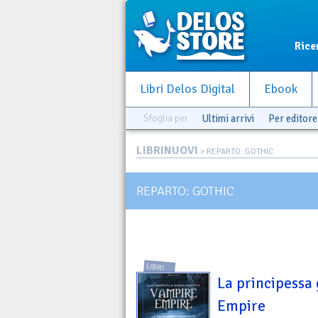
Rice
Libri Delos Digital
Ebook
Sfoglia per
Ultimi arrivi
Per editore
LIBRINUOVI
> REPARTO: GOTHIC
REPARTO: GOTHIC
LIBRI
La principessa
Empire