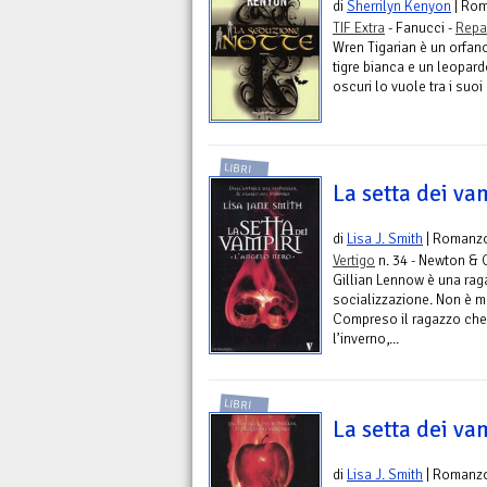
di
Sherrilyn Kenyon
| Ro
TIF Extra
- Fanucci -
Repa
Wren Tigarian è un orfano,
tigre bianca e un leopard
oscuri lo vuole tra i suo
LIBRI
La setta dei va
di
Lisa J. Smith
| Romanz
Vertigo
n. 34 - Newton &
Gillian Lennow è una ra
socializzazione. Non è m
Compreso il ragazzo che a
l’inverno,...
LIBRI
La setta dei va
di
Lisa J. Smith
| Romanz