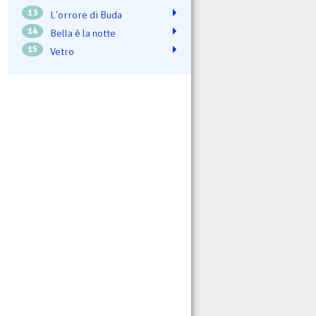
13
L'orrore di Buda
14
Bella è la notte
15
Vetro