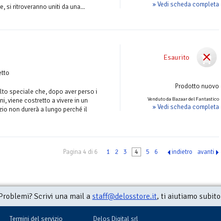
» Vedi scheda completa
e, si ritroveranno uniti da una...
Esaurito
etto
Prodotto nuovo
to speciale che, dopo aver perso i
Venduto da Bazaar del Fantastico
nni, viene costretto a vivere in un
» Vedi scheda completa
izio non durerà a lungo perché il
Pagina 4 di 6
1
2
3
4
5
6
indietro
avanti
Problemi? Scrivi una mail a
staff@delosstore.it
, ti aiutiamo subito
Termini del servizio
Delos Digital srl