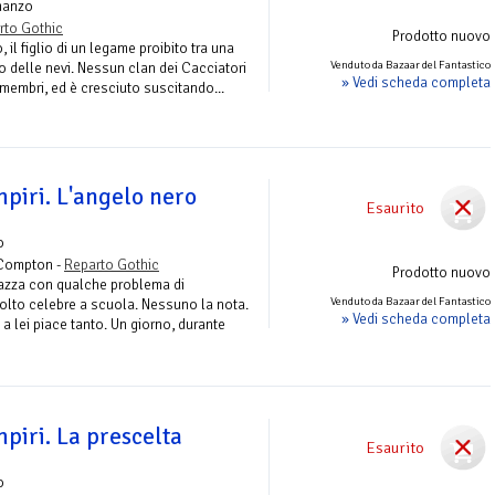
manzo
rto Gothic
Prodotto nuovo
 il figlio di un legame proibito tra una
Venduto da Bazaar del Fantastico
o delle nevi. Nessun clan dei Cacciatori
» Vedi scheda completa
i membri, ed è cresciuto suscitando...
mpiri. L'angelo nero
Esaurito
o
 Compton -
Reparto Gothic
Prodotto nuovo
gazza con qualche problema di
Venduto da Bazaar del Fantastico
olto celebre a scuola. Nessuno la nota.
» Vedi scheda completa
 lei piace tanto. Un giorno, durante
mpiri. La prescelta
Esaurito
o