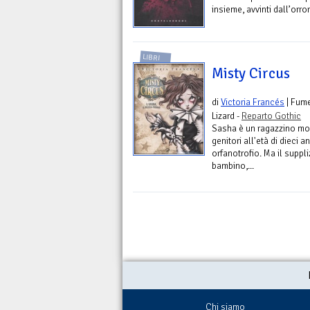
insieme, avvinti dall’orror
LIBRI
Misty Circus
di
Victoria Francés
| Fum
Lizard -
Reparto Gothic
Sasha è un ragazzino mol
genitori all'età di dieci a
orfanotrofio. Ma il suppl
bambino,...
Chi siamo