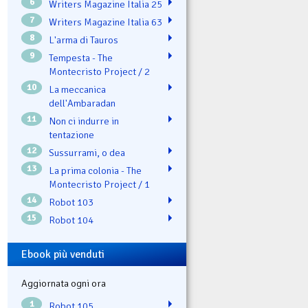
6
Writers Magazine Italia 25
7
Writers Magazine Italia 63
8
L'arma di Tauros
9
Tempesta - The
Montecristo Project / 2
10
La meccanica
dell'Ambaradan
11
Non ci indurre in
tentazione
12
Sussurrami, o dea
13
La prima colonia - The
Montecristo Project / 1
14
Robot 103
15
Robot 104
Ebook più venduti
Aggiornata ogni ora
1
Robot 105