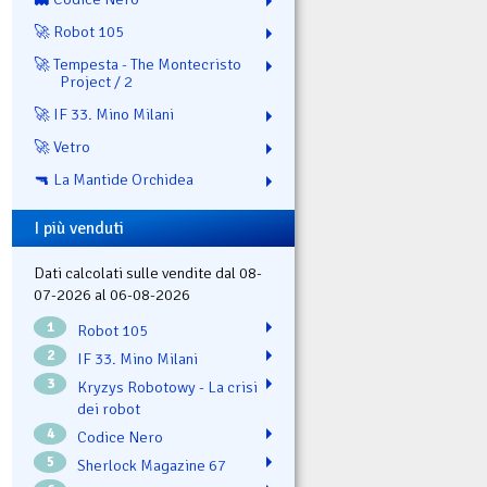
🚀 Robot 105
🚀 Tempesta - The Montecristo
Project / 2
🚀 IF 33. Mino Milani
🚀 Vetro
🔫 La Mantide Orchidea
I più venduti
Dati calcolati sulle vendite dal 08-
07-2026 al 06-08-2026
1
Robot 105
2
IF 33. Mino Milani
3
Kryzys Robotowy - La crisi
dei robot
4
Codice Nero
5
Sherlock Magazine 67