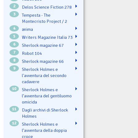
2
Delos Science Fiction 278
3
Tempesta - The
Montecristo Project / 2
4
ənima
5
Writers Magazine Italia 73
6
Sherlock magazine 67
7
Robot 104
8
Sherlock magazine 66
9
Sherlock Holmes e
l'avventura del secondo
cadavere
10
Sherlock Holmes e
l’avventura del gentiluomo
omicida
11
Dagli archivi di Sherlock
Holmes
12
Sherlock Holmes e
l’avventura della doppia
croce