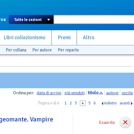
rca
Libri collezionismo
Premi
Altro
Per collana
Per autore
Per reparto
Ordina per:
data di arrivo
più venduti
titolo
autore
uscita
Pagina 4 di 6
1
2
3
4
5
6
indietro
avanti
 geomante. Vampire
Esaurito