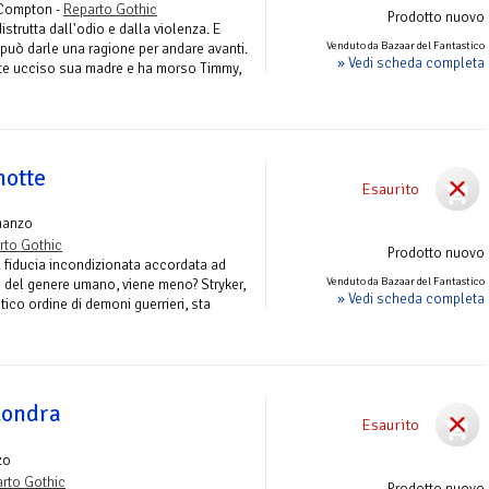
 Compton -
Reparto Gothic
Prodotto nuovo
distrutta dall'odio e dalla violenza. E
Venduto da Bazaar del Fantastico
può darle una ragione per andare avanti.
» Vedi scheda completa
te ucciso sua madre e ha morso Timmy,
notte
Esaurito
manzo
rto Gothic
Prodotto nuovo
fiducia incondizionata accordata ad
Venduto da Bazaar del Fantastico
 del genere umano, viene meno? Stryker,
» Vedi scheda completa
tico ordine di demoni guerrieri, sta
Londra
Esaurito
zo
rto Gothic
Prodotto nuovo