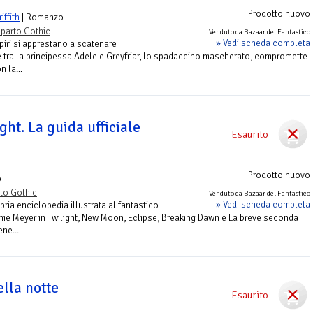
Prodotto nuovo
iffith
| Romanzo
parto Gothic
Venduto da Bazaar del Fantastico
» Vedi scheda completa
piri si apprestano a scatenare
re tra la principessa Adele e Greyfriar, lo spadaccino mascherato, compromette
n la...
ght. La guida ufficiale
Esaurito
Prodotto nuovo
o
to Gothic
Venduto da Bazaar del Fantastico
» Vedi scheda completa
pria enciclopedia illustrata al fantastico
ie Meyer in Twilight, New Moon, Eclipse, Breaking Dawn e La breve seconda
ene...
lla notte
Esaurito