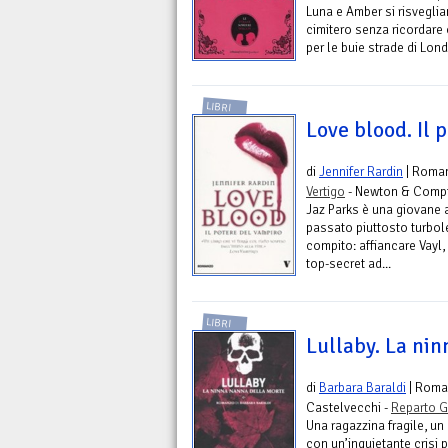
Luna e Amber si risveglia
cimitero senza ricordare
per le buie strade di Lond
LIBRI
Love blood. Il 
di
Jennifer Rardin
| Roma
Vertigo
- Newton & Comp
Jaz Parks è una giovane 
passato piuttosto turbol
compito: affiancare Vayl,
top-secret ad...
LIBRI
Lullaby. La ni
di
Barbara Baraldi
| Roma
Castelvecchi -
Reparto G
Una ragazzina fragile, un
con un’inquietante crisi 