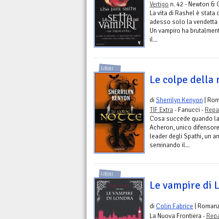
Vertigo
n. 42 - Newton &
La vita di Rashel è stata 
adesso solo la vendetta 
Un vampiro ha brutalmen
il...
LIBRI
Le colpe della 
di
Sherrilyn Kenyon
| Ro
TIF Extra
- Fanucci -
Repa
Cosa succede quando la 
Acheron, unico difensore
leader degli Spathi, un an
seminando il...
LIBRI
Le vampire di 
di
Colin Fabrice
| Roman
La Nuova Frontiera -
Repa