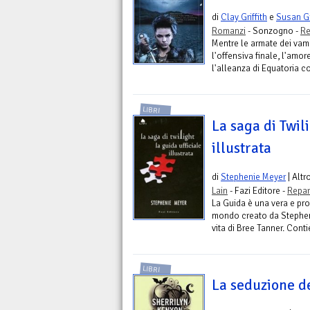
di
Clay Griffith
e
Susan Gr
Romanzi
- Sonzogno -
Re
Mentre le armate dei vam
l'offensiva finale, l'amo
l'alleanza di Equatoria co
LIBRI
La saga di Twili
illustrata
di
Stephenie Meyer
| Altr
Lain
- Fazi Editore -
Repar
La Guida è una vera e pro
mondo creato da Stephen
vita di Bree Tanner. Conti
LIBRI
La seduzione de