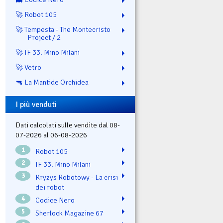
🚀 Robot 105
🚀 Tempesta - The Montecristo
Project / 2
🚀 IF 33. Mino Milani
🚀 Vetro
🔫 La Mantide Orchidea
I più venduti
Dati calcolati sulle vendite dal 08-
07-2026 al 06-08-2026
1
Robot 105
2
IF 33. Mino Milani
3
Kryzys Robotowy - La crisi
dei robot
4
Codice Nero
5
Sherlock Magazine 67