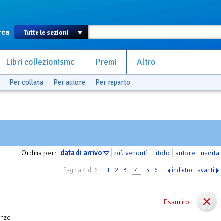
rca
Libri collezionismo
Premi
Altro
Per collana
Per autore
Per reparto
Ordina per:
data di arrivo
più venduti
titolo
autore
uscita
Pagina 4 di 6
1
2
3
4
5
6
indietro
avanti
Esaurito
anzo