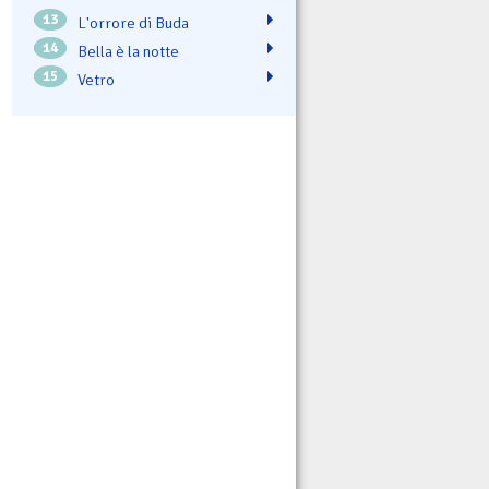
13
L'orrore di Buda
14
Bella è la notte
15
Vetro