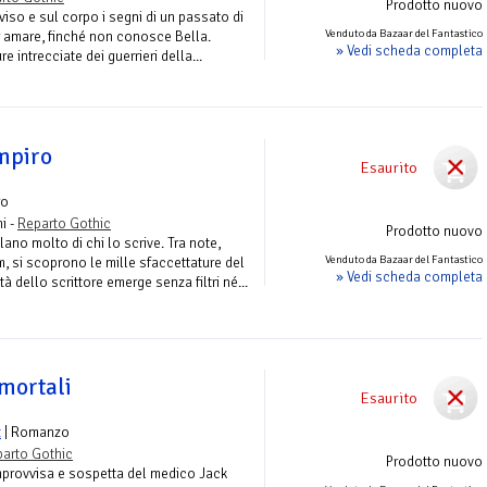
Prodotto nuovo
 viso e sul corpo i segni di un passato di
Venduto da Bazaar del Fantastico
er amare, finché non conosce Bella.
» Vedi scheda completa
e intrecciate dei guerrieri della...
ampiro
Esaurito
ro
i -
Reparto Gothic
Prodotto nuovo
elano molto di chi lo scrive. Tra note,
Venduto da Bazaar del Fantastico
, si scoprono le mille sfaccettature del
» Vedi scheda completa
à dello scrittore emerge senza filtri né...
mortali
Esaurito
t
| Romanzo
arto Gothic
Prodotto nuovo
mprovvisa e sospetta del medico Jack