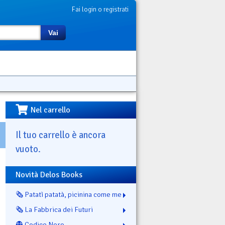
Fai login o registrati
Vai
Nel carrello
Il tuo carrello è ancora
vuoto.
Novità Delos Books
🗞️ Patatì patatà, picinina come me
🗞️ La Fabbrica dei Futuri
👻 Codice Nero