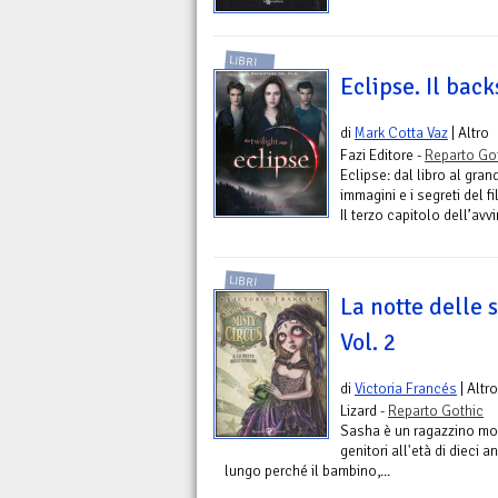
LIBRI
Eclipse. Il bac
di
Mark Cotta Vaz
| Altro
Fazi Editore -
Reparto Go
Eclipse: dal libro al gran
immagini e i segreti del f
Il terzo capitolo dell’av
LIBRI
La notte delle 
Vol. 2
di
Victoria Francés
| Altro
Lizard -
Reparto Gothic
Sasha è un ragazzino mol
genitori all'età di dieci 
lungo perché il bambino,...