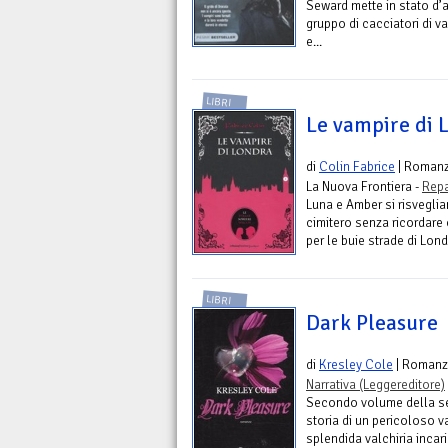
Seward mette in stato d’al
gruppo di cacciatori di va
e...
LIBRI
Le vampire di 
di
Colin Fabrice
| Roman
La Nuova Frontiera -
Repa
Luna e Amber si risveglia
cimitero senza ricordare
per le buie strade di Lond
LIBRI
Dark Pleasure
di
Kresley Cole
| Roman
Narrativa (Leggereditore)
Secondo volume della ser
storia di un pericoloso v
splendida valchiria incari