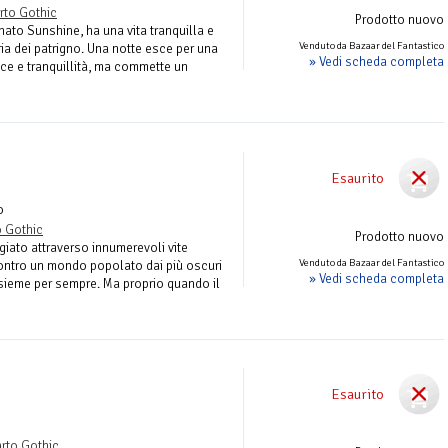
rto Gothic
Prodotto nuovo
to Sunshine, ha una vita tranquilla e
Venduto da Bazaar del Fantastico
ia dei patrigno. Una notte esce per una
» Vedi scheda completa
pace e tranquillità, ma commette un
Esaurito
o
 Gothic
Prodotto nuovo
iato attraverso innumerevoli vite
Venduto da Bazaar del Fantastico
ntro un mondo popolato dai più oscuri
» Vedi scheda completa
nsieme per sempre. Ma proprio quando il
Esaurito
rto Gothic