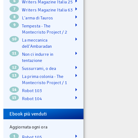
6
Writers Magazine Italia 25
7
Writers Magazine Italia 63
8
L'arma di Tauros
9
Tempesta - The
Montecristo Project / 2
10
La meccanica
dell'Ambaradan
11
Non ci indurre in
tentazione
12
Sussurrami, o dea
13
La prima colonia - The
Montecristo Project / 1
14
Robot 103
15
Robot 104
Ebook più venduti
Aggiornata ogni ora
1
Robot 105