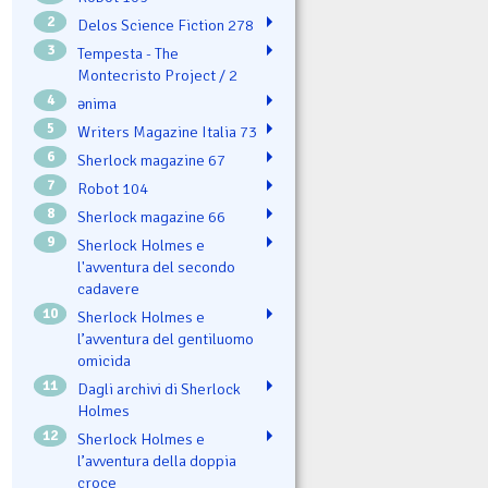
2
Delos Science Fiction 278
3
Tempesta - The
Montecristo Project / 2
4
ənima
5
Writers Magazine Italia 73
6
Sherlock magazine 67
7
Robot 104
8
Sherlock magazine 66
9
Sherlock Holmes e
l'avventura del secondo
cadavere
10
Sherlock Holmes e
l’avventura del gentiluomo
omicida
11
Dagli archivi di Sherlock
Holmes
12
Sherlock Holmes e
l’avventura della doppia
croce