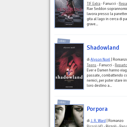
TIF Extra
- Fanucci -
Repa
Rae Seddon soprannomina
lavora presso la panetter
gita al lago in cerca di 
grave...
LIBRI
Shadowland
di
Alyson Noël
| Romanz
Teens
- Fanucci -
Reparto
Ever e Damen hanno viagg
passate, combattendo co
nemici, per poter stare i
loro destino a...
LIBRI
Porpora
di
J. R. Ward
| Romanzo
Rizzoli HD
- Rizzoli -
Repa