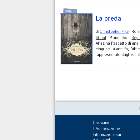
LIBRI
La preda
di
Christopher Pike
| Rom
Shout
- Mondadori -
Repa
Alisa ha l’aspetto di una
cinquemila anni fa, l’ulti
rappresentato dagli istint
Chi siamo
L'Associazione
Informazioni sui
pagamenti