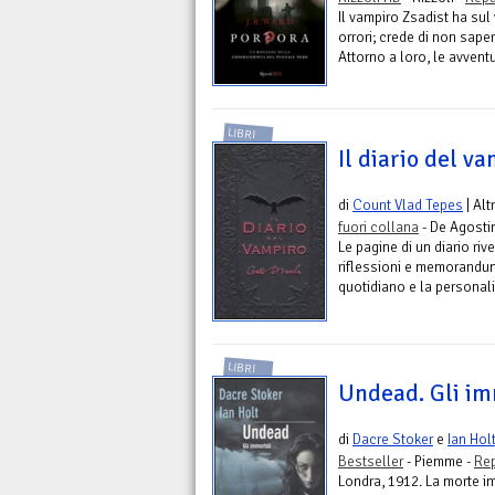
Il vampiro Zsadist ha sul
orrori; crede di non sap
Attorno a loro, le avventur
LIBRI
Il diario del v
di
Count Vlad Tepes
| Alt
fuori collana
- De Agostin
Le pagine di un diario riv
riflessioni e memorandum
quotidiano e la personalit
LIBRI
Undead. Gli im
di
Dacre Stoker
e
Ian Hol
Bestseller
- Piemme -
Rep
Londra, 1912. La morte i