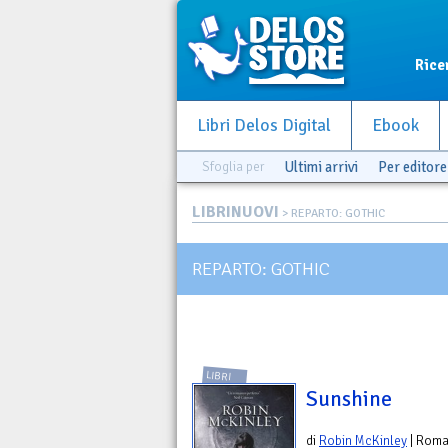
Rice
Libri Delos Digital
Ebook
Sfoglia per
Ultimi arrivi
Per editore
LIBRINUOVI
> REPARTO: GOTHIC
REPARTO: GOTHIC
LIBRI
Sunshine
di
Robin McKinley
| Rom