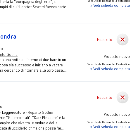
Venduto da Bazaar del Fantastico
lerta la “compagnia degli eroi”, il
» Vedi scheda completa
mpiri di cui il dottor Seward faceva parte
Londra
Esaurito
zo
rto Gothic
Prodotto nuovo
no una notte all'interno di due bare in un
Venduto da Bazaar del Fantastico
 cosa sia successo e iniziano a vagare
» Vedi scheda completa
ra cercando di ritornare alla loro casa....
Esaurito
zo
- Leggereditore -
Reparto Gothic
Prodotto nuovo
ie “Gli Immortali”, “Dark Pleasure” è la
Venduto da Bazaar del Fantastico
ampiro che vive tra le ombre e della
» Vedi scheda completa
cata di ucciderlo prima che possa far...