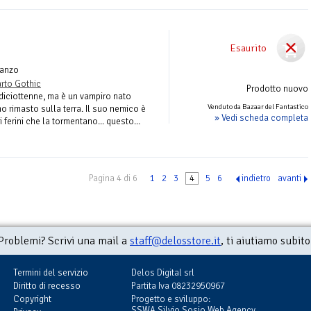
Esaurito
anzo
rto Gothic
Prodotto nuovo
 diciottenne, ma è un vampiro nato
Venduto da Bazaar del Fantastico
mo rimasto sulla terra. Il suo nemico è
» Vedi scheda completa
i ferini che la tormentano... questo...
Pagina 4 di 6
1
2
3
4
5
6
indietro
avanti
Problemi? Scrivi una mail a
staff@delosstore.it
, ti aiutiamo subito
Termini del servizio
Delos Digital srl
Diritto di recesso
Partita Iva 08232950967
Copyright
Progetto e sviluppo:
SSWA Silvio Sosio Web Agency