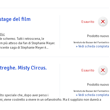
kstage del film
Esaurito
thic
Prodotto nuovo
de schermo. Tutti i retroscena, le
Venduto da Bazaar del Fantastico
ilm più atteso dai fan di Stephanie Meyer.
» Vedi scheda completa
vincente saga di Stephanie Meyer è...
streghe. Misty Circus.
Esaurito
Prodotto nuovo
Venduto da Bazaar del Fantastico
» Vedi scheda completa
to speciale che, dopo aver perso i
anni, viene costretto a vivere in un orfanotrofio. Ma il supplizio non durerà a