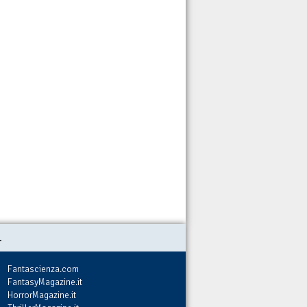
.
Fantascienza.com
FantasyMagazine.it
HorrorMagazine.it