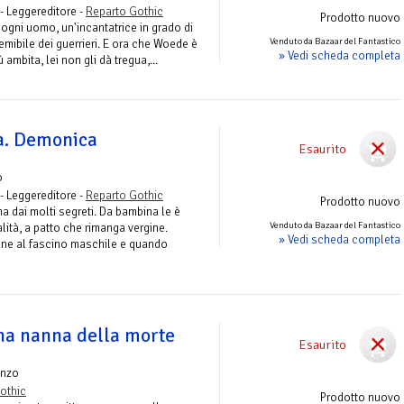
- Leggereditore -
Reparto Gothic
Prodotto nuovo
ogni uomo, un'incantatrice in grado di
Venduto da Bazaar del Fantastico
temibile dei guerrieri. E ora che Woede è
» Vedi scheda completa
 ambita, lei non gli dà tregua,...
a. Demonica
Esaurito
o
- Leggereditore -
Reparto Gothic
Prodotto nuovo
a dai molti segreti. Da bambina le è
Venduto da Bazaar del Fantastico
ità, a patto che rimanga vergine.
» Vedi scheda completa
une al fascino maschile e quando
nna nanna della morte
Esaurito
nzo
othic
Prodotto nuovo