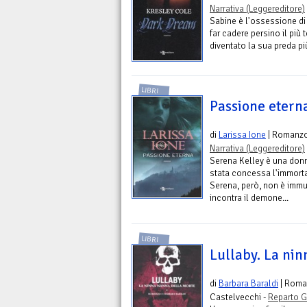
Narrativa (Leggereditore)
Sabine è l'ossessione di 
far cadere persino il più 
diventato la sua preda più
LIBRI
Passione etern
di
Larissa Ione
| Romanz
Narrativa (Leggereditore)
Serena Kelley è una donn
stata concessa l'immortal
Serena, però, non è imm
incontra il demone...
LIBRI
Lullaby. La ni
di
Barbara Baraldi
| Roma
Castelvecchi -
Reparto G