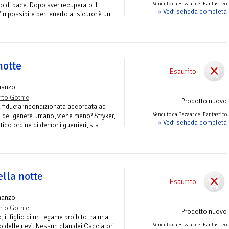
Venduto da Bazaar del Fantastico
mo di pace. Dopo aver recuperato il
» Vedi scheda completa
'impossibile per tenerlo al sicuro: è un
notte
Esaurito
manzo
rto Gothic
Prodotto nuovo
fiducia incondizionata accordata ad
Venduto da Bazaar del Fantastico
 del genere umano, viene meno? Stryker,
» Vedi scheda completa
tico ordine di demoni guerrieri, sta
lla notte
Esaurito
manzo
rto Gothic
Prodotto nuovo
 il figlio di un legame proibito tra una
Venduto da Bazaar del Fantastico
o delle nevi. Nessun clan dei Cacciatori