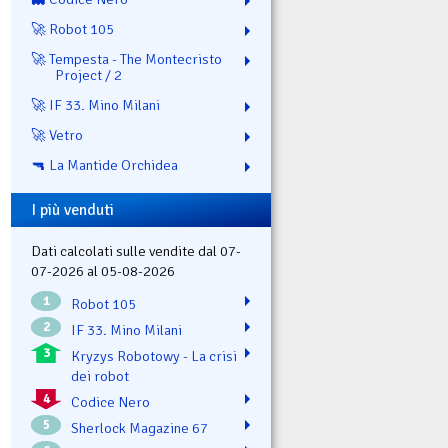
🚀 Robot 105
🚀 Tempesta - The Montecristo
Project / 2
🚀 IF 33. Mino Milani
🚀 Vetro
🔫 La Mantide Orchidea
I più venduti
Dati calcolati sulle vendite dal 07-
07-2026 al 05-08-2026
1
Robot 105
2
IF 33. Mino Milani
3
Kryzys Robotowy - La crisi
dei robot
4
Codice Nero
5
Sherlock Magazine 67