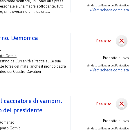
 aspirante scrittore, un uomo alle prese
Venduto da Bazaar del Fantastico
personale e una madre soffocante. Tutti
» Vedi scheda completa
e, si ritroveranno uniti da una...
erno. Demonica
Esaurito
o
rto Gothic
Prodotto nuovo
destino dell'umanità si regge sulle sue
Venduto da Bazaar del Fantastico
lle forze del male, anche il mondo cadrà
» Vedi scheda completa
ro dei Quattro Cavalieri
 cacciatore di vampiri.
Esaurito
to del presidente
Prodotto nuovo
 Romanzo
parto Gothic
Venduto da Bazaar del Fantastico