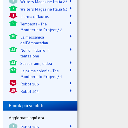
6
Writers Magazine Italia 25
7
Writers Magazine Italia 63
8
L'arma di Tauros
9
Tempesta - The
Montecristo Project / 2
10
La meccanica
dell'Ambaradan
11
Non ci indurre in
tentazione
12
Sussurrami, o dea
13
La prima colonia - The
Montecristo Project / 1
14
Robot 103
15
Robot 104
Ebook più venduti
Aggiornata ogni ora
1
Robot 105