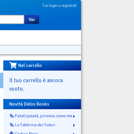
Fai login o registrati
Vai
Nel carrello
Il tuo carrello è ancora
vuoto.
Novità Delos Books
🗞️ Patatì patatà, picinina come me
🗞️ La Fabbrica dei Futuri
👻 Codice Nero