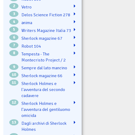
2
Vetro
3
Delos Science Fiction 278
4
ənima
5
Writers Magazine Italia 73
6
Sherlock magazine 67
7
Robot 104
8
Tempesta - The
Montecristo Project / 2
9
Sempre dal lato mancino
10
Sherlock magazine 66
11
Sherlock Holmes e
l'avventura del secondo
cadavere
12
Sherlock Holmes e
l’avventura del gentiluomo
omicida
13
Dagli archivi di Sherlock
Holmes