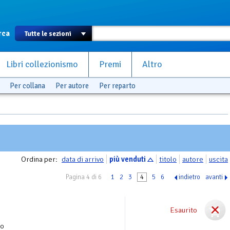
rca
Libri collezionismo
Premi
Altro
Per collana
Per autore
Per reparto
Ordina per:
data di arrivo
più venduti
titolo
autore
uscita
Pagina 4 di 6
1
2
3
4
5
6
indietro
avanti
Esaurito
zo