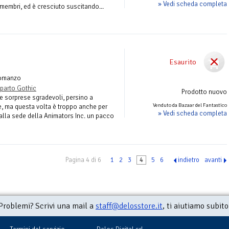
» Vedi scheda completa
i membri, ed è cresciuto suscitando...
Esaurito
omanzo
parto Gothic
Prodotto nuovo
le sorprese sgradevoli, persino a
Venduto da Bazaar del Fantastico
e, ma questa volta è troppo anche per
» Vedi scheda completa
 alla sede della Animators Inc. un pacco
Pagina 4 di 6
1
2
3
4
5
6
indietro
avanti
Problemi? Scrivi una mail a
staff@delosstore.it
, ti aiutiamo subito