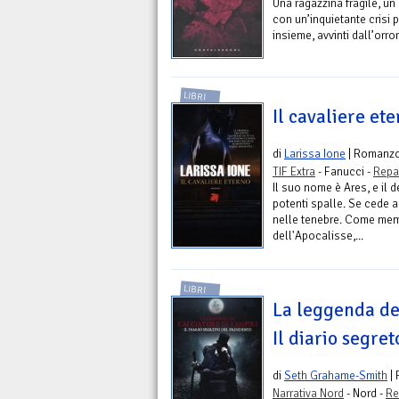
Una ragazzina fragile, un
con un’inquietante crisi 
insieme, avvinti dall’orror
LIBRI
Il cavaliere et
di
Larissa Ione
| Romanz
TIF Extra
- Fanucci -
Repa
Il suo nome è Ares, e il 
potenti spalle. Se cede a
nelle tenebre. Come memb
dell'Apocalisse,...
LIBRI
La leggenda del
Il diario segre
di
Seth Grahame-Smith
|
Narrativa Nord
- Nord -
Re