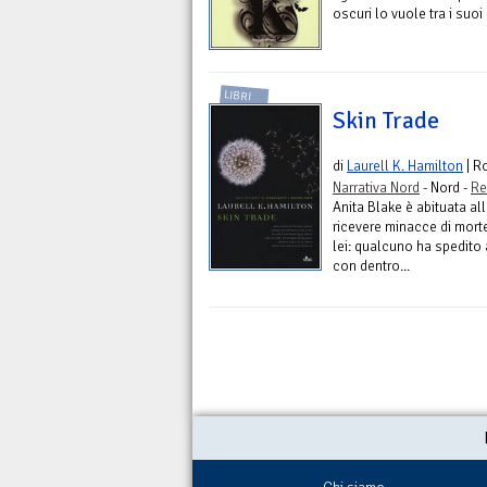
oscuri lo vuole tra i suo
LIBRI
Skin Trade
di
Laurell K. Hamilton
| R
Narrativa Nord
- Nord -
Re
Anita Blake è abituata al
ricevere minacce di mort
lei: qualcuno ha spedito
con dentro...