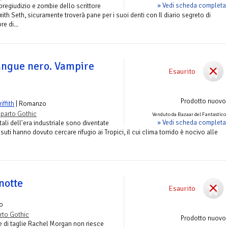
» Vedi scheda completa
regiudizio e zombie dello scrittore
h Seth, sicuramente troverà pane per i suoi denti con Il diario segreto di
e di...
sangue nero. Vampire
Esaurito
Prodotto nuovo
iffith
| Romanzo
parto Gothic
Venduto da Bazaar del Fantastico
» Vedi scheda completa
tali dell'era industriale sono diventate
ssuti hanno dovuto cercare rifugio ai Tropici, il cui clima torrido è nocivo alle
notte
Esaurito
o
rto Gothic
Prodotto nuovo
e di taglie Rachel Morgan non riesce