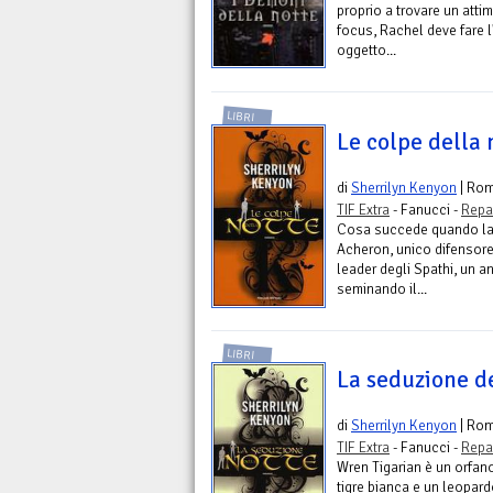
proprio a trovare un atti
focus, Rachel deve fare l
oggetto...
LIBRI
Le colpe della 
di
Sherrilyn Kenyon
| Ro
TIF Extra
- Fanucci -
Repa
Cosa succede quando la 
Acheron, unico difensore
leader degli Spathi, un an
seminando il...
LIBRI
La seduzione de
di
Sherrilyn Kenyon
| Ro
TIF Extra
- Fanucci -
Repa
Wren Tigarian è un orfano,
tigre bianca e un leopard