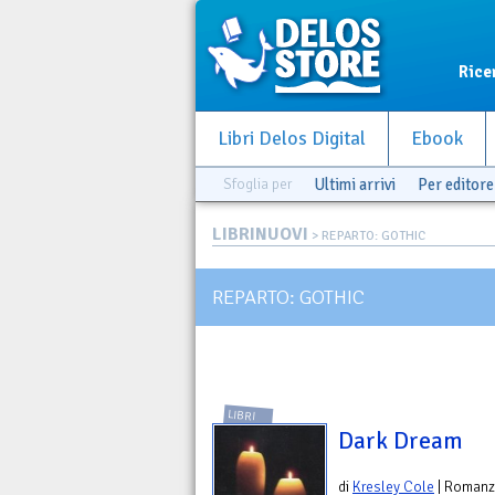
Rice
Libri Delos Digital
Ebook
Sfoglia per
Ultimi arrivi
Per editore
LIBRINUOVI
> REPARTO: GOTHIC
REPARTO: GOTHIC
LIBRI
Dark Dream
di
Kresley Cole
| Roman