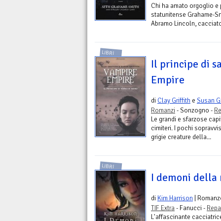
Chi ha amato orgoglio e p
statunitense Grahame-Smit
Abramo Lincoln, cacciator
LIBRI
Il principe di 
Empire
di
Clay Griffith
e
Susan Gr
Romanzi
- Sonzogno -
Re
Le grandi e sfarzose capi
cimiteri. I pochi sopravvi
grigie creature della...
LIBRI
I demoni della 
di
Kim Harrison
| Romanz
TIF Extra
- Fanucci -
Repa
L'affascinante cacciatric