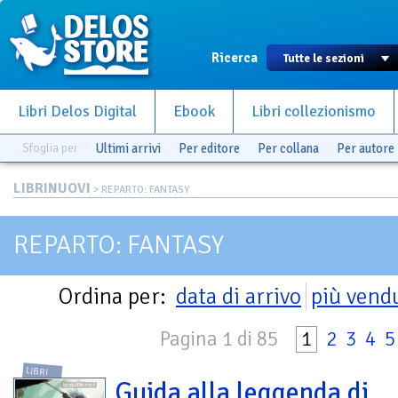
Ricerca
Libri Delos Digital
Ebook
Libri collezionismo
Sfoglia per
Ultimi arrivi
Per editore
Per collana
Per autore
LIBRINUOVI
> REPARTO: FANTASY
REPARTO: FANTASY
Ordina per:
data di arrivo
più vend
Pagina 1 di 85
1
2
3
4
5
LIBRI
Guida alla leggenda di