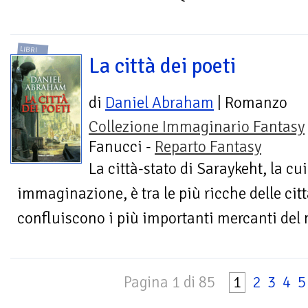
LIBRI
La città dei poeti
di
Daniel Abraham
| Romanzo
Collezione Immaginario Fantasy
Fanucci -
Reparto Fantasy
La città-stato di Saraykeht, la c
immaginazione, è tra le più ricche delle citt
confluiscono i più importanti mercanti del m
Pagina 1 di 85
1
2
3
4
5