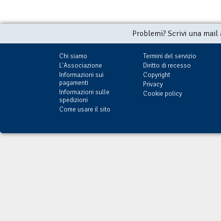
Problemi? Scrivi una mail
Chi siamo
Termini del servizio
L'Associazione
Diritto di recesso
Informazioni sui
Copyright
pagamenti
Privacy
Informazioni sulle
Cookie policy
spedizioni
Come usare il sito