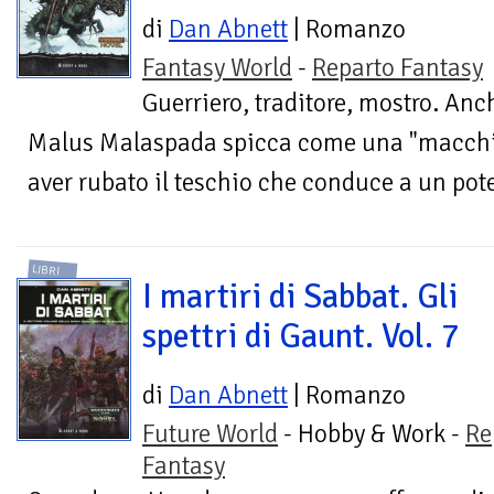
di
Dan Abnett
| Romanzo
Fantasy World
-
Reparto Fantasy
Guerriero, traditore, mostro. Anch
Malus Malaspada spicca come una "macchia
aver rubato il teschio che conduce a un pote
LIBRI
I martiri di Sabbat. Gli
spettri di Gaunt. Vol. 7
di
Dan Abnett
| Romanzo
Future World
- Hobby & Work -
Re
Fantasy